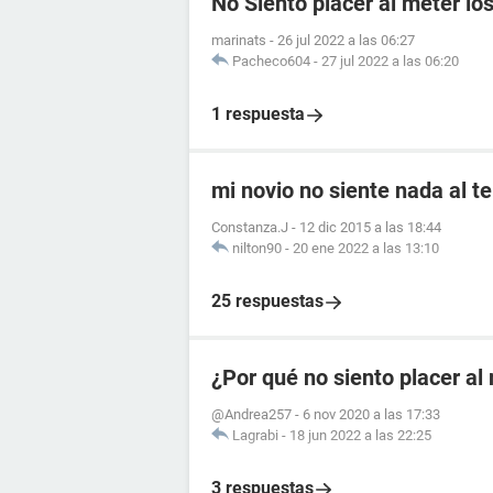
No Siento placer al meter lo
marinats
-
26 jul 2022 a las 06:27
Pacheco604
-
27 jul 2022 a las 06:20
1 respuesta
mi novio no siente nada al t
Constanza.J
-
12 dic 2015 a las 18:44
nilton90
-
20 ene 2022 a las 13:10
25 respuestas
¿Por qué no siento placer a
@Andrea257
-
6 nov 2020 a las 17:33
Lagrabi
-
18 jun 2022 a las 22:25
3 respuestas