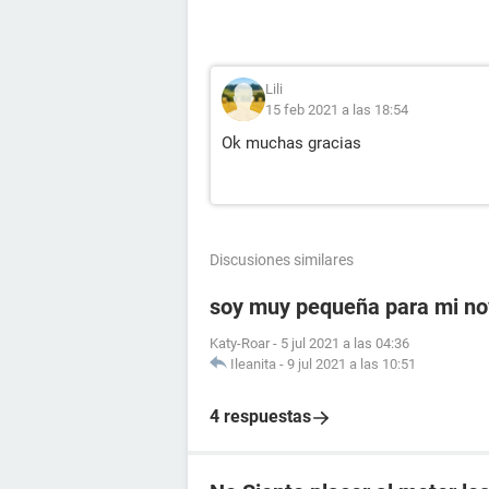
Lili
15 feb 2021 a las 18:54
Ok muchas gracias
Discusiones similares
soy muy pequeña para mi no
Katy-Roar
-
5 jul 2021 a las 04:36
Ileanita
-
9 jul 2021 a las 10:51
4 respuestas