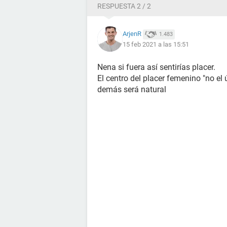
RESPUESTA 2 / 2
ArjenR
1.483
15 feb 2021 a las 15:51
Nena si fuera así sentirías placer.
El centro del placer femenino "no el ún
demás será natural