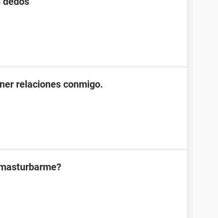
s dedos
ener relaciones conmigo.
l masturbarme?