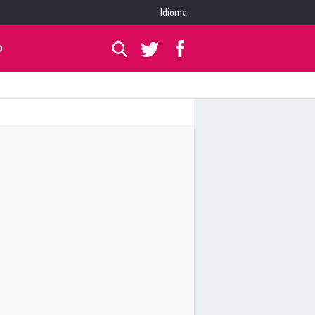
Idioma
O