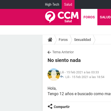
High-Tech
Salud
FOROS
SALUD
Foros
Sexualidad
Tema Anterior
No siento nada
Lili
- 15 feb 2021 a las 03:33
Lili -
15 feb 2021 a las 18:54
Hola,
Tengo 12 años e buscado como mas
Compartir