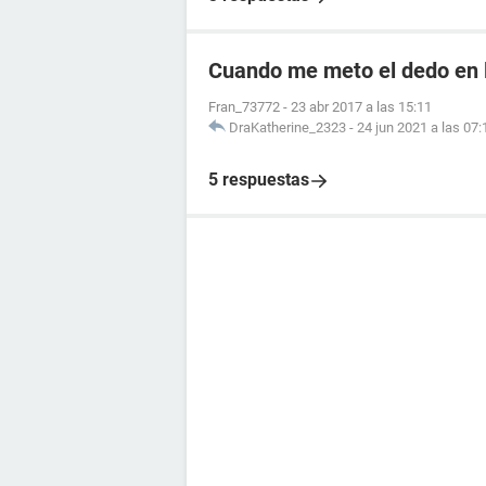
Cuando me meto el dedo en l
Fran_73772
-
23 abr 2017 a las 15:11
DraKatherine_2323
-
24 jun 2021 a las 07:
5 respuestas