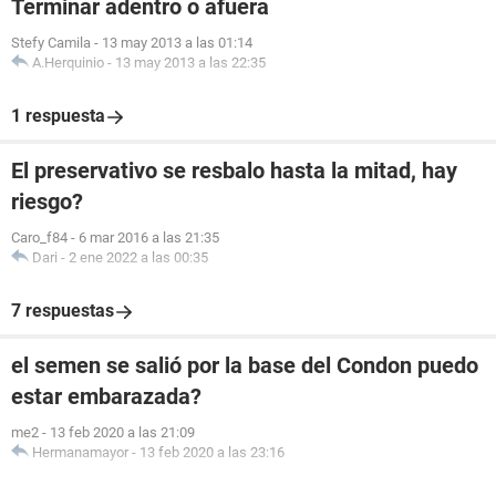
Terminar adentro o afuera
Stefy Camila
-
13 may 2013 a las 01:14
A.Herquinio
-
13 may 2013 a las 22:35
1 respuesta
El preservativo se resbalo hasta la mitad, hay
riesgo?
Caro_f84
-
6 mar 2016 a las 21:35
Dari
-
2 ene 2022 a las 00:35
7 respuestas
el semen se salió por la base del Condon puedo
estar embarazada?
me2
-
13 feb 2020 a las 21:09
Hermanamayor
-
13 feb 2020 a las 23:16