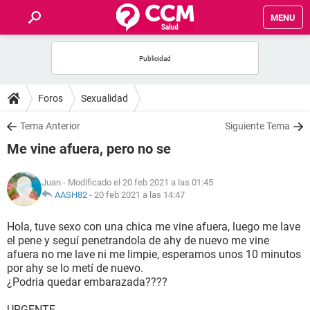
MENU
INICIO
FOROS
Foros
Sexualidad
SALUD
Tema Anterior
Siguiente Tema
Me vine afuera, pero no se
FAMILIA
Juan
- Modificado el 20 feb 2021 a las 01:45
NUTRICIÓN
AASH82
-
20 feb 2021 a las 14:47
Hola, tuve sexo con una chica me vine afuera, luego me lave
BIENESTAR
el pene y seguí penetrandola de ahy de nuevo me vine
afuera no me lave ni me limpie, esperamos unos 10 minutos
SEXUALIDAD
por ahy se lo metí de nuevo.
¿Podria quedar embarazada????
GLOSARIO
URGENTE....