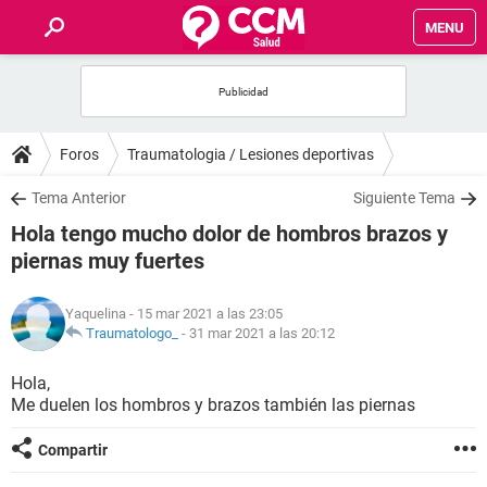
MENU
INICIO
FOROS
Foros
Traumatologia / Lesiones deportivas
SALUD
Tema Anterior
Siguiente Tema
Hola tengo mucho dolor de hombros brazos y
FAMILIA
piernas muy fuertes
NUTRICIÓN
Yaquelina
- 15 mar 2021 a las 23:05
Traumatologo_
-
31 mar 2021 a las 20:12
BIENESTAR
Hola,
Me duelen los hombros y brazos también las piernas
SEXUALIDAD
Compartir
GLOSARIO