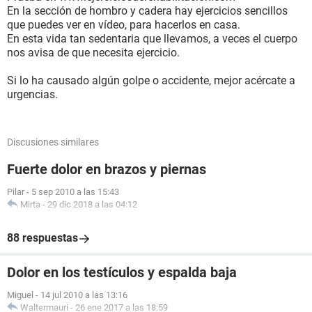
En la sección de hombro y cadera hay ejercicios sencillos
que puedes ver en vídeo, para hacerlos en casa.
En esta vida tan sedentaria que llevamos, a veces el cuerpo
nos avisa de que necesita ejercicio.
Si lo ha causado algún golpe o accidente, mejor acércate a
urgencias.
Discusiones similares
Fuerte dolor en brazos y piernas
Pilar
-
5 sep 2010 a las 15:43
Mirta
-
29 dic 2018 a las 04:12
88 respuestas
Dolor en los testículos y espalda baja
Miguel
-
14 jul 2010 a las 13:16
Waltermauri
-
26 ene 2017 a las 18:59