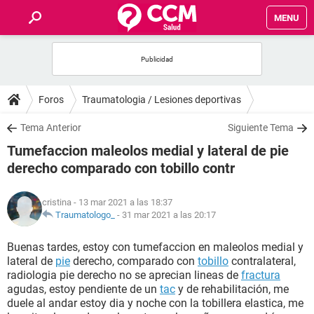
MENU
INICIO
FOROS
Foros
Traumatologia / Lesiones deportivas
SALUD
Tema Anterior
Siguiente Tema
Tumefaccion maleolos medial y lateral de pie
FAMILIA
derecho comparado con tobillo contr
NUTRICIÓN
cristina
- 13 mar 2021 a las 18:37
Traumatologo_
-
31 mar 2021 a las 20:17
BIENESTAR
Buenas tardes, estoy con tumefaccion en maleolos medial y
lateral de
pie
derecho, comparado con
tobillo
contralateral,
SEXUALIDAD
radiologia pie derecho no se aprecian lineas de
fractura
agudas, estoy pendiente de un
tac
y de rehabilitación, me
duele al andar estoy dia y noche con la tobillera elastica, me
GLOSARIO