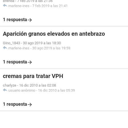
Brenda
-
7 feb 2019 a las 21:36
marlene-ines
-
7 feb 2019 a las 21:41
1 respuesta
Aparición granos elevados en antebrazo
Gino_1843
-
30 ago 2019 a las 18:30
marlene-ines
-
30 ago 2019 a las 19:59
1 respuesta
cremas para tratar VPH
charlyze
-
16 dic 2010 a las 02:08
usuario anónimo
-
16 dic 2010 a las 05:39
1 respuesta