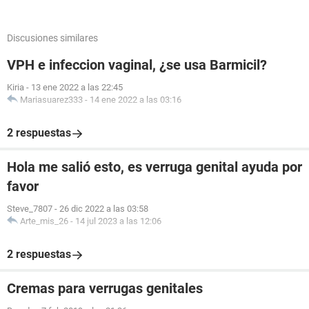
Discusiones similares
VPH e infeccion vaginal, ¿se usa Barmicil?
Kiria
-
13 ene 2022 a las 22:45
Mariasuarez333
-
14 ene 2022 a las 03:16
2 respuestas
Hola me salió esto, es verruga genital ayuda por
favor
Steve_7807
-
26 dic 2022 a las 03:58
Arte_mis_26
-
14 jul 2023 a las 12:06
2 respuestas
Cremas para verrugas genitales