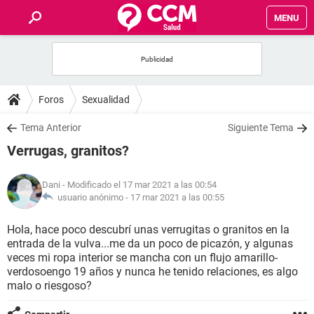
MENU
INICIO
FOROS
Foros
Sexualidad
SALUD
Tema Anterior
Siguiente Tema
Verrugas, granitos?
FAMILIA
Dani
- Modificado el 17 mar 2021 a las 00:54
NUTRICIÓN
usuario anónimo -
17 mar 2021 a las 00:55
Hola, hace poco descubrí unas verrugitas o granitos en la
BIENESTAR
entrada de la vulva...me da un poco de picazón, y algunas
veces mi ropa interior se mancha con un flujo amarillo-
SEXUALIDAD
verdosoengo 19 años y nunca he tenido relaciones, es algo
malo o riesgoso?
GLOSARIO