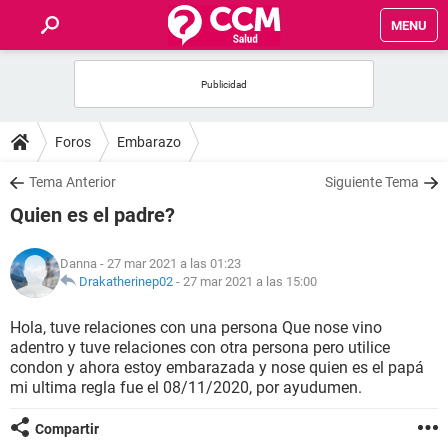
MENU
INICIO
FOROS
Foros
Embarazo
SALUD
Tema Anterior
Siguiente Tema
Quien es el padre?
FAMILIA
Danna
- 27 mar 2021 a las 01:23
NUTRICIÓN
Drakatherinep02
-
27 mar 2021 a las 15:00
Hola, tuve relaciones con una persona Que nose vino
BIENESTAR
adentro y tuve relaciones con otra persona pero utilice
condon y ahora estoy embarazada y nose quien es el papá
SEXUALIDAD
mi ultima regla fue el 08/11/2020, por ayudumen.
Compartir
GLOSARIO