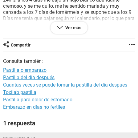
cremoso, y se me quito, me he sentido mariada y muy
cansada a los 7 días de tomármela y se supone que a los 9
Días me tenia que bajar según mi calendario, por lo que para
el día de hoy cuento con un día de retraso, según mi
Ver más
experiencia con esa pastilla me va a retrasar hasta casi 7
días ósea que un me faltaría otra semana de angustia, mi
duda es los síntomas fueron por la pastilla o por posible
Compartir
embarazo?
Consulta también:
Pastilla o embarazo
Pastilla del dia después
Cuantas veces se puede tomar la pastilla del dia despues
Toxilab pastilla
Pastilla para dolor de estomago
Embarazo en días no fertiles
1 respuesta