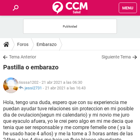
MENU
INICIO
FOROS
Foros
Embarazo
SALUD
Tema Anterior
Siguiente Tema
Pastilla o embarazo
FAMILIA
Iisssa1202
- 21 abr 2021 a las 06:30
NUTRICIÓN
jessi2731
-
21 abr 2021 a las 16:43
Hola, tengo una duda, espero que con su experiencia me
BIENESTAR
puedan ayudar tuve relaciones sin proteccion en mi posible
dia de ovulacion(segun mi calendario) y mi novio me juro
SEXUALIDAD
que eyaculo afuera, yo le crei pero algo en mi me decia que
tenia que ser responsable y me compre femelle one ( ya la
he usado hace 4 años) y me la tome a 3 horas antes de las
GLOSARIO
24hrs, a los 4 dias me bajo un flujo blanco abundante