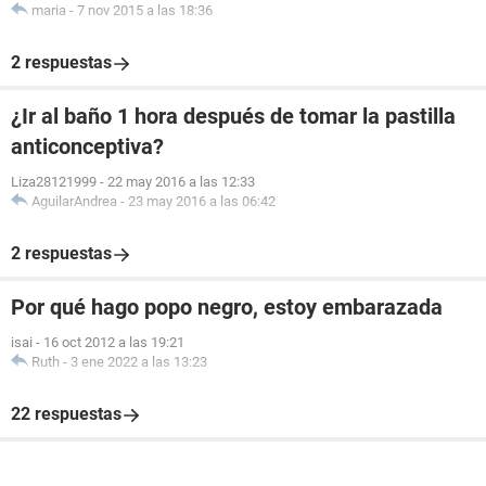
maria
-
7 nov 2015 a las 18:36
2 respuestas
¿Ir al baño 1 hora después de tomar la pastilla
anticonceptiva?
Liza28121999
-
22 may 2016 a las 12:33
AguilarAndrea
-
23 may 2016 a las 06:42
2 respuestas
Por qué hago popo negro, estoy embarazada
isai
-
16 oct 2012 a las 19:21
Ruth
-
3 ene 2022 a las 13:23
22 respuestas