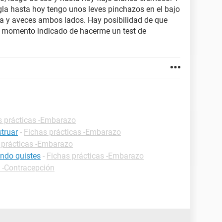
egla hasta hoy tengo unos leves pinchazos en el bajo
da y aveces ambos lados. Hay posibilidad de que
l momento indicado de hacerme un test de
s prácticas -Embarazo
truar
-
Fichas prácticas -Embarazo
 prácticas -Embarazo
ndo quistes
-
Fichas prácticas -Embarazo
s -Contracepción