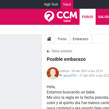
High-Tech
Salud
FOROS
SALUD
Foros
Embarazo
Tema Anterior
Posible embarazo
Cinthya
- 26 abr 2021 a las 22:31
jessi2731
-
27 abr 2021 a las 02:
Hola,
Estamos buscando un bebé.
Me vino la regla en la fecha previst
color y el quinto día fue menos cant
poca cantidad y era rosado bien clar