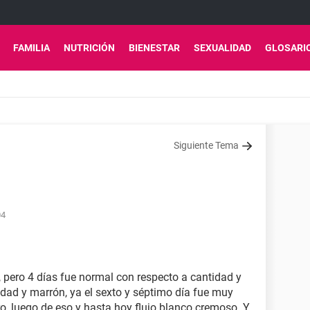
FAMILIA
NUTRICIÓN
BIENESTAR
SEXUALIDAD
GLOSARI
Siguiente Tema
04
a, pero 4 días fue normal con respecto a cantidad y
idad y marrón, ya el sexto y séptimo día fue muy
o, luego de eso y hasta hoy flujo blanco cremoso. Y