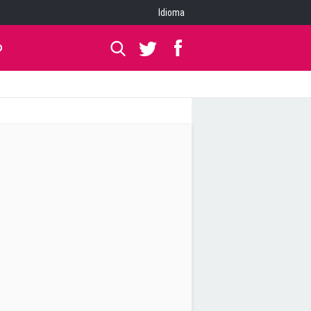
Idioma
O