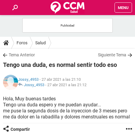
MENU
INICIO
FOROS
Foros
Salud
SALUD
Tema Anterior
Siguiente Tema
Tengo una duda, es normal sentir todo eso
FAMILIA
Jossy_4953
- 27 abr 2021 a las 21:10
NUTRICIÓN
Jossy_4953
-
27 abr 2021 a las 21:12
Hola, Muy buenas tardes
BIENESTAR
Tengo una duda espero y me puedan ayudar...
me puse la segunda dosis de la inyeccion de 3 meses pero
SEXUALIDAD
me da dolor en la rabadilla y dolores menstruales es normal
Compartir
GLOSARIO