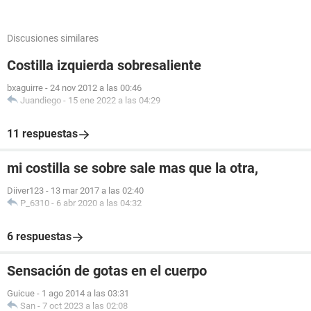
Discusiones similares
Costilla izquierda sobresaliente
bxaguirre
-
24 nov 2012 a las 00:46
Juandiego
-
15 ene 2022 a las 04:29
11 respuestas
mi costilla se sobre sale mas que la otra,
Diiver123
-
13 mar 2017 a las 02:40
P_6310
-
6 abr 2020 a las 04:32
6 respuestas
Sensación de gotas en el cuerpo
Guicue
-
1 ago 2014 a las 03:31
San
-
7 oct 2023 a las 02:08