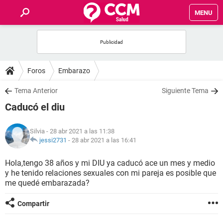
MENU
INICIO
FOROS
Foros
Embarazo
SALUD
Tema Anterior
Siguiente Tema
Caducó el diu
FAMILIA
Silvia
- 28 abr 2021 a las 11:38
NUTRICIÓN
jessi2731
-
28 abr 2021 a las 16:41
Hola,tengo 38 años y mi DIU ya caducó ace un mes y medio
BIENESTAR
y he tenido relaciones sexuales con mi pareja es posible que
me quedé embarazada?
SEXUALIDAD
Compartir
GLOSARIO