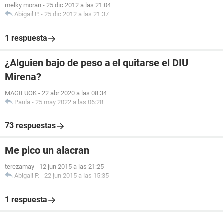
melky moran
-
25 dic 2012 a las 21:04
Abigail P.
-
25 dic 2012 a las 21:37
1 respuesta
¿Alguien bajo de peso a el quitarse el DIU
Mirena?
MAGILUOK
-
22 abr 2020 a las 08:34
Paula
-
25 may 2022 a las 06:28
73 respuestas
Me pico un alacran
terezamay
-
12 jun 2015 a las 21:25
Abigail P.
-
22 jun 2015 a las 15:35
1 respuesta