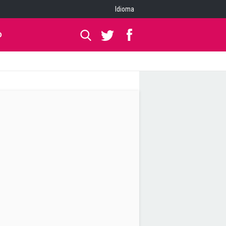
Idioma
O