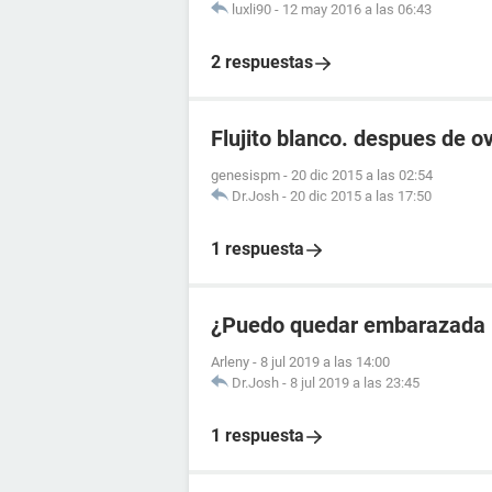
luxli90
-
12 may 2016 a las 06:43
2 respuestas
Flujito blanco. despues de ov
genesispm
-
20 dic 2015 a las 02:54
Dr.Josh
-
20 dic 2015 a las 17:50
1 respuesta
¿Puedo quedar embarazada 5
Arleny
-
8 jul 2019 a las 14:00
Dr.Josh
-
8 jul 2019 a las 23:45
1 respuesta