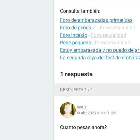
Consulta también:
Foro de embarazadas primerizas
Foro de penes
✓
-
Foro sexualidad
Foro incesto
-
Foro sexualidad
Pene pequeno
-
Foro sexualidad
Estoy embarazada y no puedo dejar
La segunda raya del test de embarazo
1 respuesta
RESPUESTA 1 / 1
Jesus
30 abr 2021 a las 01:23
Cuanto pesas ahora?