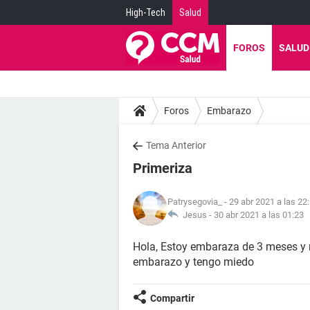
High-Tech
Salud
FOROS
SALUD
Foros
Embarazo
Tema Anterior
Primeriza
Patrysegovia_
- 29 abr 2021 a las 22
Jesus -
30 abr 2021 a las 01:23
Hola, Estoy embaraza de 3 meses y 
embarazo y tengo miedo
Compartir