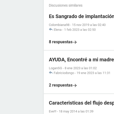
Discusiones similares
Es Sangrado de implantació
Colombiana98
-
15 nov 2019 a las 02:40
Elena
-
1 feb 2023 a las 02:50
8 respuestas
AYUDA, Encontré a mi madr
LoganSG
-
8 ene 2023 a las 01:02
Fabriciodongo
-
19 ene 2023 a las 11:31
2 respuestas
Caracteristicas del flujo de
Eve!!!
-
18 may 2014 a las 01:39