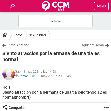
MENU
INICIO
FOROS
Foros
Sexualidad
SALUD
Tema Anterior
Siguiente Tema
Siento atraccion por la ermana de una tia es
FAMILIA
normal
NUTRICIÓN
Gael
- 8 may 2021 a las 14:58
Ismael1312
-
9 may 2021 a las 15:46
BIENESTAR
Hola,
Siento atraccion por la hermana de una tia pero tengo 12 es
SEXUALIDAD
normal(hombre)
GLOSARIO
Compartir