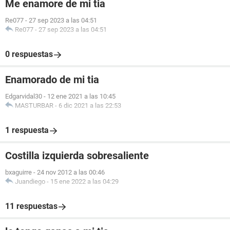
Me enamore de mi tia
Re077
-
27 sep 2023 a las 04:51
Re077
-
27 sep 2023 a las 04:51
0 respuestas
Enamorado de mi tia
Edgarvidal30
-
12 ene 2021 a las 10:45
MASTURBAR
-
6 dic 2021 a las 22:53
1 respuesta
Costilla izquierda sobresaliente
bxaguirre
-
24 nov 2012 a las 00:46
Juandiego
-
15 ene 2022 a las 04:29
11 respuestas