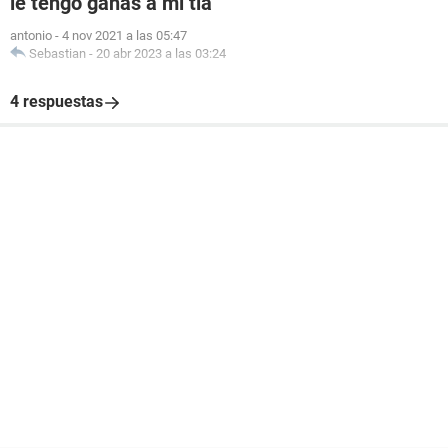
le tengo ganas a mi tia
antonio
-
4 nov 2021 a las 05:47
Sebastian
-
20 abr 2023 a las 03:24
4 respuestas