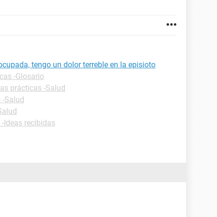
upada, tengo un dolor terreble en la episioto
cas -Glosario
as prácticas -Salud
 -Salud
Salud
 -Ideas recibidas