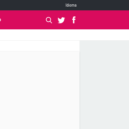
Idioma
O