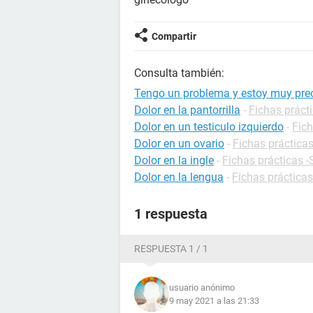
Compartir
Consulta también:
Tengo un problema y estoy muy preoc
Dolor en la pantorrilla
-
Fichas prácti
Dolor en un testiculo izquierdo
-
Fich
Dolor en un ovario
-
Fichas prácticas
Dolor en la ingle
-
Fichas prácticas -
Dolor en la lengua
-
Fichas prácticas
1 respuesta
RESPUESTA 1 / 1
usuario anónimo
9 may 2021 a las 21:33