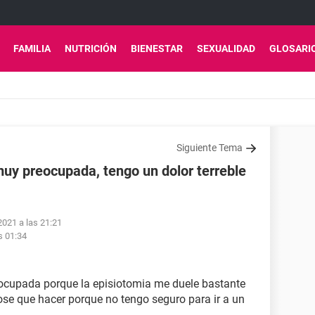
FAMILIA
NUTRICIÓN
BIENESTAR
SEXUALIDAD
GLOSARI
Siguiente Tema
uy preocupada, tengo un dolor terreble
2021 a las 21:21
s 01:34
ocupada porque la episiotomia me duele bastante
ose que hacer porque no tengo seguro para ir a un