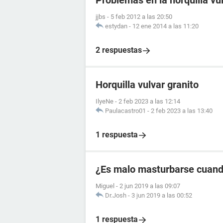
Problemas en la horquilla vu
jjbs
-
5 feb 2012 a las 20:50
estydan
-
12 ene 2014 a las 11:20
2 respuestas
Horquilla vulvar granito
IlyeNe
-
2 feb 2023 a las 12:14
Paulacastro01
-
2 feb 2023 a las 13:40
1 respuesta
¿Es malo masturbarse cuando
Miguel
-
2 jun 2019 a las 09:07
Dr.Josh
-
3 jun 2019 a las 00:52
1 respuesta