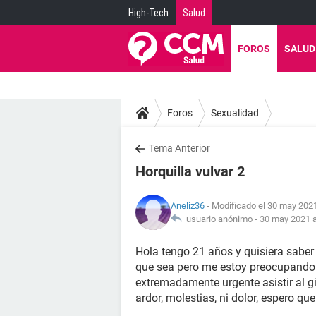
High-Tech
Salud
FOROS
SALUD
Foros
Sexualidad
Tema Anterior
Horquilla vulvar 2
Aneliz36
- Modificado el 30 may 2021
usuario anónimo -
30 may 2021 a
Hola tengo 21 años y quisiera saber 
que sea pero me estoy preocupando m
extremadamente urgente asistir al 
ardor, molestias, ni dolor, espero q