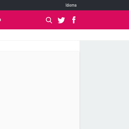
Idioma
O