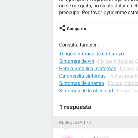
no se me quita, no siento dolor en e
preocupa. Por favor, ayúdenme esto
Compartir
Consulta también:
Tengo sintomas de embarazo
Sintomas de vih
-
Fichas prácticas -
Hernia umbilical síntomas
-
Fichas p
Gardnerella sintomas
-
Fichas prácti
Sintomas de anemia
-
Fichas prácti
Síntomas de la obesidad
-
Fichas pr
1 respuesta
RESPUESTA 1 / 1