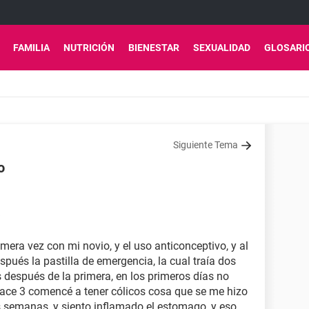
FAMILIA
NUTRICIÓN
BIENESTAR
SEXUALIDAD
GLOSARI
Siguiente Tema
o
mera vez con mi novio, y el uso anticonceptivo, y al
spués la pastilla de emergencia, la cual traía dos
 después de la primera, en los primeros días no
hace 3 comencé a tener cólicos cosa que se me hizo
s semanas, y siento inflamado el estomago, y eso