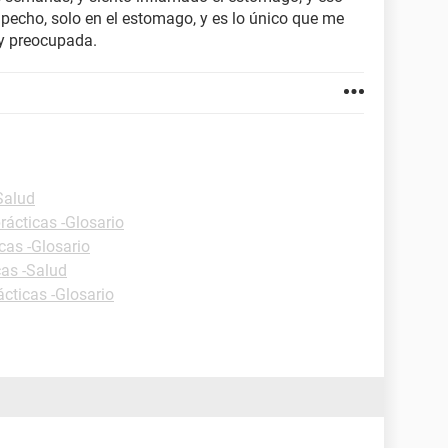
l pecho, solo en el estomago, y es lo único que me
y preocupada.
Salud
rácticas -Glosario
cas -Glosario
cas -Salud
ácticas -Glosario