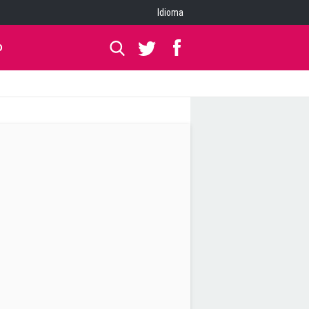
Idioma
O