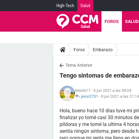
High-Tech
Salud
FOROS
SALUD
Foros
Embarazo
Tema Anterior
Tengo sintomas de embaraz
Marila17
- 8 jun 2021 a las 08:04
jessi2731
-
8 jun 2021 a las 21:14
Hola, bueno hace 10 días tuve mi pri
finalizar yo tomé casí 30 minutos de
píldoras y me tomé la ultima 4 horas
sentía ningún síntoma, pero desde 
raro porque mi regla me llega en do