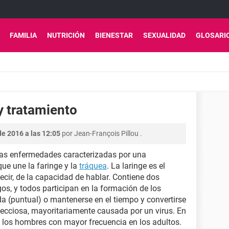
FAMILIA
NUTRICIÓN
BIENESTAR
SEXUALIDAD
GLOSARI
y tratamiento
e 2016 a las 12:05
por
Jean-François Pillou
.
e las enfermedades caracterizadas por una
que une la faringe y la
tráquea
. La laringe es el
decir, de la capacidad de hablar. Contiene dos
os, y todos participan en la formación de los
da (puntual) o mantenerse en el tiempo y convertirse
nfecciosa, mayoritariamente causada por un virus. En
a los hombres con mayor frecuencia en los adultos.