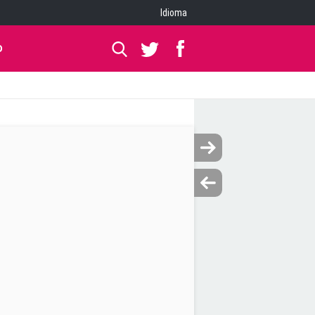
Idioma
O