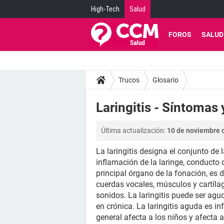
High-Tech
Salud
FOROS
SALUD
Trucos
Glosario
Laringitis - Síntomas 
Última actualización:
10 de noviembre d
La laringitis designa el conjunto d
inflamación de la laringe, conducto 
principal órgano de la fonación, es 
cuerdas vocales, músculos y cartílag
sonidos. La laringitis puede ser agu
en crónica. La laringitis aguda es i
general afecta a los niños y afecta 