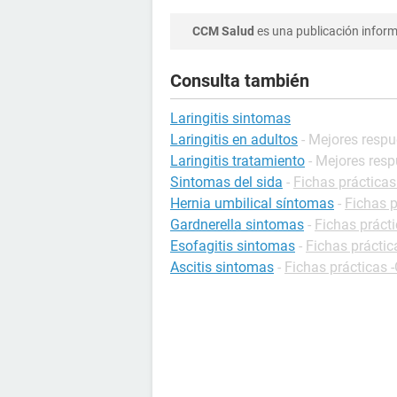
CCM Salud
es una publicación informa
Consulta también
Laringitis sintomas
Laringitis en adultos
- Mejores resp
Laringitis tratamiento
- Mejores res
Sintomas del sida
-
Fichas prácticas
Hernia umbilical síntomas
-
Fichas p
Gardnerella sintomas
-
Fichas prácti
Esofagitis sintomas
-
Fichas práctic
Ascitis sintomas
-
Fichas prácticas -