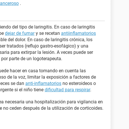
canceroso
.
ndo del tipo de laringitis. En caso de laringitis
ebe
dejar de fumar
y se recetan
antiinflamatorios
le del dolor. En caso de laringitis crónica, los
er tratados (reflujo gastro-esofágico) y una
aria para extirpar la lesión. A veces puede ser
 por parte de un logoterapeuta.
puede hacer en casa tomando en cuenta las
 de la voz, limitar la exposición a factores de
 veces se dan
anti-inflamatorios
no esteroideos o
rgente si el niño tiene
dificultad para respirar
.
sea necesaria una hospitalización para vigilancia en
e no ceden después de la utilización de corticoides.