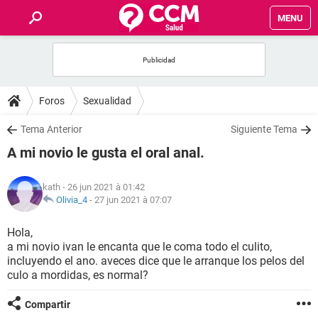
MENU
INICIO
FORUMS
Foros
Sexualidad
SALUD
Tema Anterior
Siguiente Tema
A mi novio le gusta el oral anal.
FAMILIA
kath
- 26 jun 2021 à 01:42
NUTRICIÓN
Olivia_4
-
27 jun 2021 à 07:07
Hola,
BIENESTAR
a mi novio ivan le encanta que le coma todo el culito,
incluyendo el ano. aveces dice que le arranque los pelos del
SEXUALIDAD
culo a mordidas, es normal?
Compartir
GLOSARIO