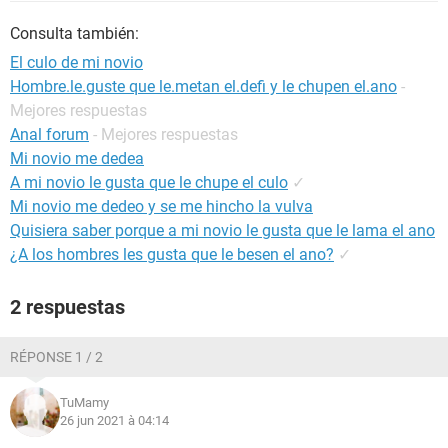
Consulta también:
El culo de mi novio
Hombre.le.guste que le.metan el.defi y le chupen el.ano
-
Mejores respuestas
Anal forum
- Mejores respuestas
Mi novio me dedea
A mi novio le gusta que le chupe el culo
✓
Mi novio me dedeo y se me hincho la vulva
Quisiera saber porque a mi novio le gusta que le lama el ano
¿A los hombres les gusta que le besen el ano?
✓
2 respuestas
RÉPONSE 1 / 2
TuMamy
26 jun 2021 à 04:14