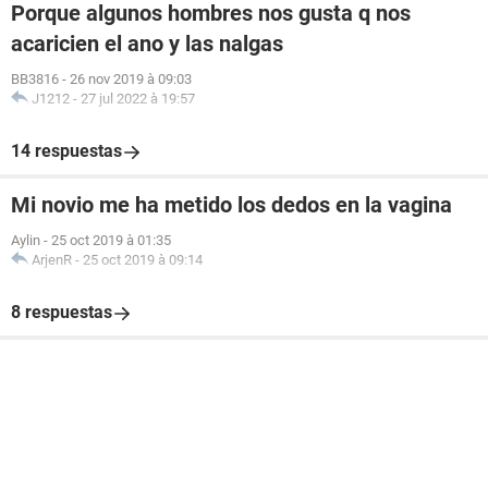
Porque algunos hombres nos gusta q nos
acaricien el ano y las nalgas
BB3816
-
26 nov 2019 à 09:03
J1212
-
27 jul 2022 à 19:57
14 respuestas
Mi novio me ha metido los dedos en la vagina
Aylin
-
25 oct 2019 à 01:35
ArjenR
-
25 oct 2019 à 09:14
8 respuestas