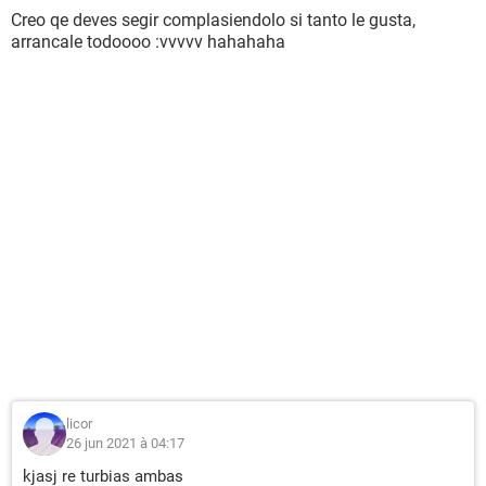
Creo qe deves segir complasiendolo si tanto le gusta,
arrancale todoooo :vvvvv hahahaha
licor
26 jun 2021 à 04:17
kjasj re turbias ambas