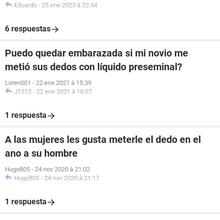
Eduardo
-
25 ene 2023 à 22:44
6 respuestas
Puedo quedar embarazada si mi novio me
metió sus dedos con líquido preseminal?
Loren001
-
22 ene 2021 à 15:39
J1212
-
22 ene 2021 à 18:07
1 respuesta
A las mujeres les gusta meterle el dedo en el
ano a su hombre
Hugo805
-
24 nov 2020 à 21:02
Hugo805
-
24 nov 2020 à 21:17
1 respuesta