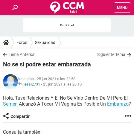
MENU
INICIO
FOROS
Foros
Sexualidad
SALUD
Tema Anterior
Siguiente Tema
No se si podre estar embarazada
FAMILIA
Valentina
- 25 jun 2021 a las 22:58
NUTRICIÓN
jessi2731
-
25 jun 2021 a las 23:10
Hola, Tuve Relaciones Y El No Se Vino Dentro De Mi Pero El
BIENESTAR
Semen
Alcanzó A Tocar Mi Vagina Es Posible Un
Embarazo
?
SEXUALIDAD
Compartir
GLOSARIO
Consulta también: