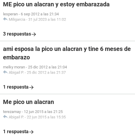
ME pico un alacran y estoy embarazada
lesperan
-
6 sep 2012 a las 21:34
Miligarcia
-
31 jul 2023 a las 11:02
3 respuestas
ami esposa la pico un alacran y tine 6 meses de
embarazo
melky moran
-
25 dic 2012 a las 21:04
Abigail P.
-
25 dic 2012 a las 21:37
1 respuesta
Me pico un alacran
terezamay
-
12 jun 2015 a las 21:25
Abigail P.
-
22 jun 2015 a las 15:35
1 respuesta