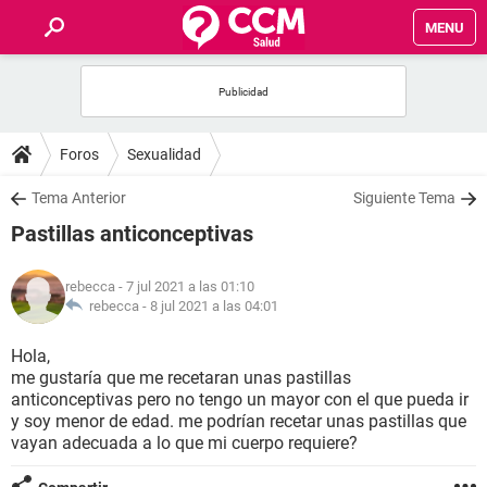
MENU
INICIO
FOROS
Foros
Sexualidad
SALUD
Tema Anterior
Siguiente Tema
Pastillas anticonceptivas
FAMILIA
rebecca
- 7 jul 2021 a las 01:10
NUTRICIÓN
rebecca -
8 jul 2021 a las 04:01
Hola,
BIENESTAR
me gustaría que me recetaran unas pastillas
anticonceptivas pero no tengo un mayor con el que pueda ir
SEXUALIDAD
y soy menor de edad. me podrían recetar unas pastillas que
vayan adecuada a lo que mi cuerpo requiere?
GLOSARIO