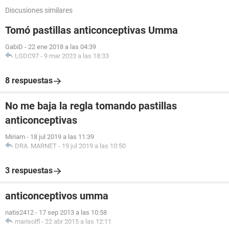
Discusiones similares
Tomó pastillas anticonceptivas Umma
GabiD
-
22 ene 2018 a las 04:39
LGDC97
-
9 mar 2023 a las 18:33
8 respuestas
No me baja la regla tomando pastillas
anticonceptivas
Miriam
-
18 jul 2019 a las 11:39
DRA. MARNET
-
19 jul 2019 a las 10:50
3 respuestas
anticonceptivos umma
natis2412
-
17 sep 2013 a las 10:58
marisolfl
-
22 abr 2015 a las 12:11