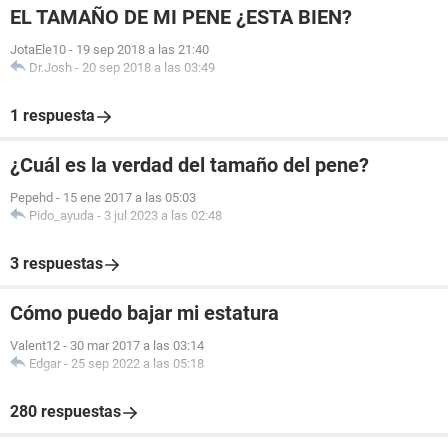
EL TAMAÑO DE MI PENE ¿ESTA BIEN?
JotaEle10
-
19 sep 2018 a las 21:40
Dr.Josh
-
20 sep 2018 a las 03:49
1 respuesta
¿Cuál es la verdad del tamaño del pene?
Pepehd
-
15 ene 2017 a las 05:03
Pido_ayuda
-
3 jul 2023 a las 02:48
3 respuestas
Cómo puedo bajar mi estatura
Valent12
-
30 mar 2017 a las 03:14
Edgar
-
25 sep 2022 a las 05:18
280 respuestas