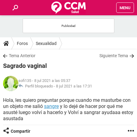
MENU
INICIO
FOROS
Foros
Sexualidad
SALUD
Tema Anterior
Siguiente Tema
Sagrado vaginal
FAMILIA
sofi135
- 8 jul 2021 a las 05:37
NUTRICIÓN
Perfil bloqueado -
8 jul 2021 a las 17:31
Hola, les quiero preguntar porque cuando me masturbe con
BIENESTAR
un objeto me salió
sangre
y lo dejé de hacer por qué me
asusté luego volví a hacerlo y Volví a sangrar ayudaaa estoy
SEXUALIDAD
asustada
Compartir
GLOSARIO