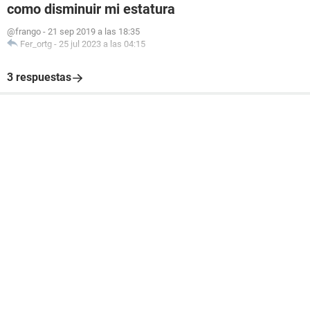
como disminuir mi estatura
@frango
-
21 sep 2019 a las 18:35
Fer_ortg
-
25 jul 2023 a las 04:15
3 respuestas