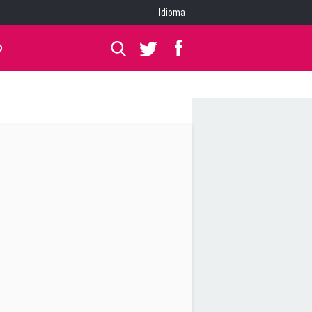
Idioma
O