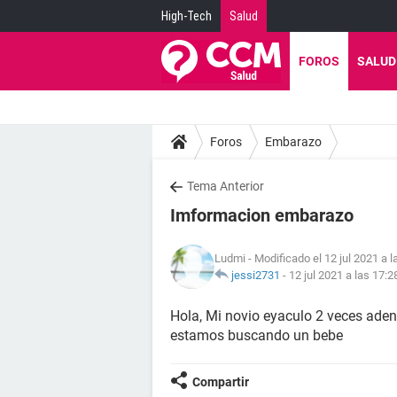
High-Tech
Salud
FOROS
SALUD
Foros
Embarazo
Tema Anterior
Imformacion embarazo
Ludmi
- Modificado el 12 jul 2021 a l
jessi2731
-
12 jul 2021 a las 17:2
Hola, Mi novio eyaculo 2 veces aden
estamos buscando un bebe
Compartir