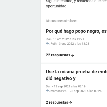
Sigue intentado, y recuerdas que deb
oportunidad.
Discusiones similares
Por qué hago popo negro, e
isai
-
16 oct 2012 a las 19:21
Ruth
-
3 ene 2022 a las 13:23
22 respuestas
Use la misma prueba de emba
dió negativo y
Dan
-
13 sep 2021 a las 02:19
marsan1990
-
28 sep 2023 a las 09:26
2 respuestas