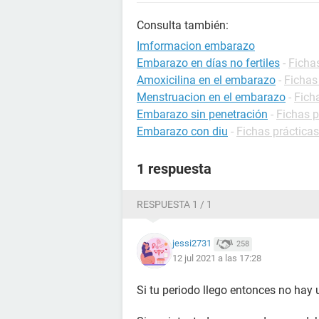
Consulta también:
Imformacion embarazo
Embarazo en días no fertiles
-
Ficha
Amoxicilina en el embarazo
-
Fichas
Menstruacion en el embarazo
-
Fich
Embarazo sin penetración
-
Fichas 
Embarazo con diu
-
Fichas práctica
1 respuesta
RESPUESTA 1 / 1
jessi2731
258
12 jul 2021 a las 17:28
Si tu periodo llego entonces no hay