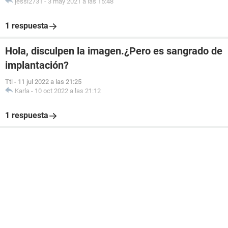
jessi2731
-
3 may 2021 a las 15:48
1 respuesta
Hola, disculpen la imagen.¿Pero es sangrado de
implantación?
Ttl
-
11 jul 2022 a las 21:25
Karla
-
10 oct 2022 a las 21:12
1 respuesta