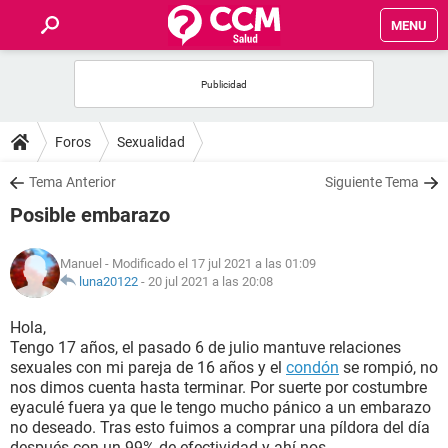
MENU
INICIO
FOROS
Foros
Sexualidad
SALUD
Tema Anterior
Siguiente Tema
Posible embarazo
FAMILIA
Manuel
- Modificado el 17 jul 2021 a las 01:09
NUTRICIÓN
luna20122
-
20 jul 2021 a las 20:08
Hola,
BIENESTAR
Tengo 17 años, el pasado 6 de julio mantuve relaciones
sexuales con mi pareja de 16 años y el
condón
se rompió, no
SEXUALIDAD
nos dimos cuenta hasta terminar. Por suerte por costumbre
eyaculé fuera ya que le tengo mucho pánico a un embarazo
no deseado. Tras esto fuimos a comprar una píldora del día
GLOSARIO
después con un 99% de efectividad y ahí nos