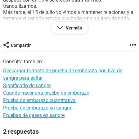
tranquilizamos.
Más tarde, el 15 de julio volvimos a mantener relaciones y al
terminar el condón estaba pinchado, una agujero de nada,
insignificante, pero es algo que nos preocupa mucho, y entre
Ver más
esto y lo anterior lo estamos pasando muy mal trago hasta
que le vuelva a bajar la regla, ya que hasta finales de mes no
sabemos nada.
Compartir
Sabemos que hay alguna posibilidad de embarazo, pero me
gustaría saber si esa posibilidad es insignificante o bastante
Consulta también:
alta, necesitamos ayuda por lo menos para tranquilizarnos,
muchas gracias por su ayuda.
Descargar formato de prueba de embarazo positiva de
sangre para editar
Significado de sangre
Cuando hacer una prueba de embarazo
Prueba de embarazo cuantitativa
Prueba de embarazo en sangre
Pruebas de gases en sangre
2 respuestas