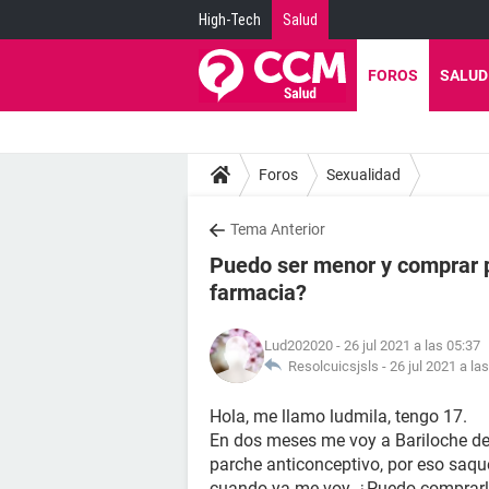
High-Tech
Salud
FOROS
SALUD
Foros
Sexualidad
Tema Anterior
Puedo ser menor y comprar 
farmacia?
Lud202020
- 26 jul 2021 a las 05:37
Resolcuicsjsls -
26 jul 2021 a la
Hola, me llamo ludmila, tengo 17.
En dos meses me voy a Bariloche de 
parche anticonceptivo, por eso saqu
cuando ya me voy. ¿Puedo comprarl