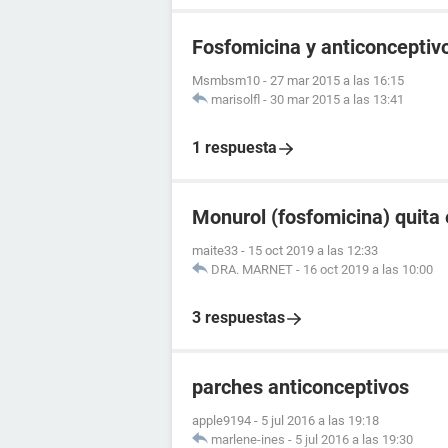
Fosfomicina y anticonceptivo
Msmbsm10
-
27 mar 2015 a las 16:15
marisolfl
-
30 mar 2015 a las 13:41
1 respuesta
Monurol (fosfomicina) quita 
maite33
-
15 oct 2019 a las 12:33
DRA. MARNET
-
16 oct 2019 a las 10:00
3 respuestas
parches anticonceptivos
apple9194
-
5 jul 2016 a las 19:18
marlene-ines
-
5 jul 2016 a las 19:30