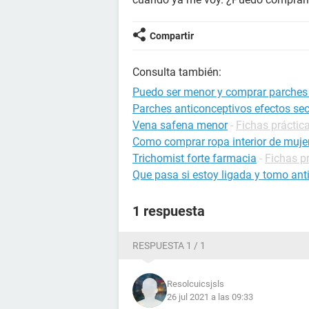
Compartir
Consulta también:
Puedo ser menor y comprar parches
Parches anticonceptivos efectos se
Vena safena menor
-
Fichas práctica
Como comprar ropa interior de muje
Trichomist forte farmacia
-
Fichas pr
Que pasa si estoy ligada y tomo ant
1 respuesta
RESPUESTA 1 / 1
Resolcuicsjsls
26 jul 2021 a las 09:33