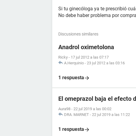
Si tu ginecóloga ya te prescribió cuá
No debe haber problema por compra
Discusiones similares
Anadrol oximetolona
Ricky
-
17 jul 2012 a las 07:17
A.Herquinio
-
23 jul 2012 a las 03:16
1 respuesta
El omeprazol baja el efecto d
Aura98
-
22 jul 2019 a las 00:02
DRA. MARNET
-
22 jul 2019 a las 11:22
1 respuesta