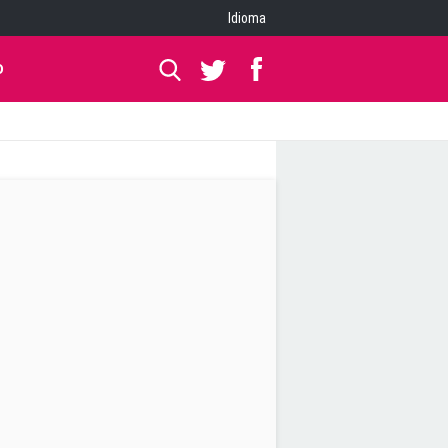
Idioma
O