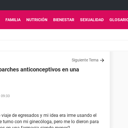
FAMILIA
NUTRICIÓN
BIENESTAR
SEXUALIDAD
GLOSARI
Siguiente Tema
parches anticonceptivos en una
s 09:33
viaje de egresados y mi idea era irme usando el
e turno con mi ginecóloga, pero me lo dieron para
os en una farmacia siendo menor?