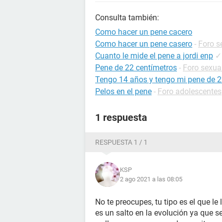
Consulta también:
Como hacer un pene cacero
Como hacer un pene casero
-
Foro s
Cuanto le mide el pene a jordi enp
✓
Pene de 22 centímetros
-
Foro sexua
Tengo 14 años y tengo mi pene de 
Pelos en el pene
-
Foro adolescentes
1 respuesta
RESPUESTA 1 / 1
KSP
2 ago 2021 a las 08:05
No te preocupes, tu tipo es el que le
es un salto en la evolución ya que s