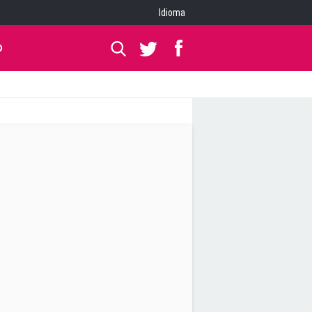
Idioma
O