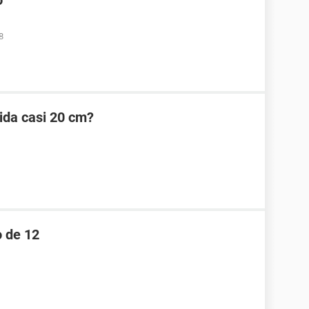
o
8
ida casi 20 cm?
o de 12