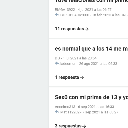
Tuve relaciones con mi prim
RMGA_3922
-
4 jul 2021 a las 06:27
GOKUBLACK2000
-
18 feb 2023 a las 04:3
11 respuestas
es normal que a los 14 me m
DG
-
1 jul 2021 a las 23:54
ladeumun
-
26 ago 2021 a las 06:33
1 respuesta
Sex0 con mi prima de 13 y y
Anonimo313
-
6 sep 2021 a las 16:33
Matias2202
-
7 sep 2021 a las 03:27
3 respuestas