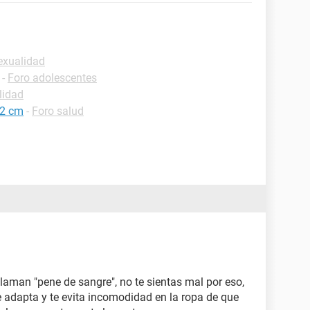
exualidad
-
Foro adolescentes
lidad
22 cm
-
Foro salud
 llaman "pene de sangre", no te sientas mal por eso,
e adapta y te evita incomodidad en la ropa de que