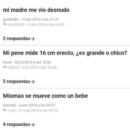
mi madre me vio desnudo
gordito82
-
15 abr 2016 a las 21:41
gordito82
-
16 abr 2016 a las 04:32
2 respuestas
Mi pene mide 16 cm erecto, ¿es grande o chico?
Kevin
-
20 jul 2019 a las 10:06
Edicbri
-
4 jul 2023 a las 18:48
5 respuestas
Miomas se mueve como un bebe
Aracelly
-
4 ene 2019 a las 02:57
Lety
-
27 may 2023 a las 09:18
4 respuestas