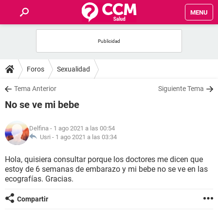
MENU
INICIO
FOROS
Foros
Sexualidad
SALUD
Tema Anterior
Siguiente Tema
No se ve mi bebe
FAMILIA
Delfina
- 1 ago 2021 a las 00:54
NUTRICIÓN
Usri -
1 ago 2021 a las 03:34
Hola, quisiera consultar porque los doctores me dicen que
BIENESTAR
estoy de 6 semanas de embarazo y mi bebe no se ve en las
ecografías. Gracias.
SEXUALIDAD
Compartir
GLOSARIO