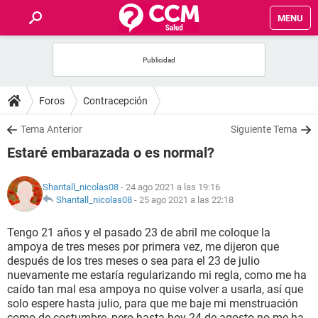
MENU
INICIO
FOROS
Foros
Contracepción
SALUD
Tema Anterior
Siguiente Tema
Estaré embarazada o es normal?
FAMILIA
Shantall_nicolas08
- 24 ago 2021 a las 19:16
NUTRICIÓN
Shantall_nicolas08
-
25 ago 2021 a las 22:18
Tengo 21 años y el pasado 23 de abril me coloque la
BIENESTAR
ampoya de tres meses por primera vez, me dijeron que
después de los tres meses o sea para el 23 de julio
SEXUALIDAD
nuevamente me estaría regularizando mi regla, como me ha
caído tan mal esa ampoya no quise volver a usarla, así que
solo espere hasta julio, para que me baje mi menstruación
GLOSARIO
como de costumbre, pero hasta hoy 24 de agosto no me ha