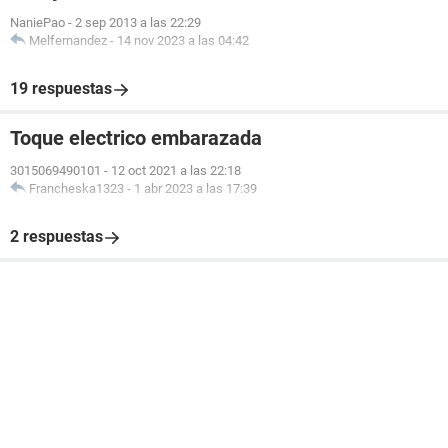
NaniePao
-
2 sep 2013 a las 22:29
Melfernandez
-
14 nov 2023 a las 04:42
19 respuestas
Toque electrico embarazada
3015069490101
-
12 oct 2021 a las 22:18
Francheska1323
-
1 abr 2023 a las 17:39
2 respuestas