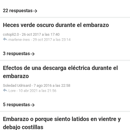
22 respuestas
Heces verde oscuro durante el embarazo
cotopli2.0
-
26 oct 2017 a las 17:40
marlene-ines
-
29 oct 2017 a las 23:14
3 respuestas
Efectos de una descarga eléctrica durante el
embarazo
Soledad Udrisard
-
7 ago 2016 a las 22:58
Lore
-
10 abr 2021 a las 21:56
5 respuestas
Embarazo o porque siento latidos en vientre y
debajo costillas