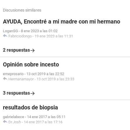
Discusiones similares
AYUDA, Encontré a mi madre con mi hermano
LoganSG
-
8 ene 2023 a las 01:02
Fabriciodongo
-
19 ene 2023 a las 11:31
2 respuestas
Opinión sobre incesto
emeprosario
-
13 oct 2019 a las 22:52
Hermanamayor
-
13 oct 2019 a las 23:33
3 respuestas
resultados de biopsia
gabrielabece
-
14 ene 2017 a las 05:11
Dr.Josh
-
14 ene 2017 a las 17:16