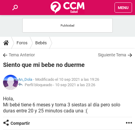
MENU
INICIO
FOROS
Foros
Bebés
SALUD
Tema Anterior
Siguiente Tema
Siento que mi bebe no duerme
FAMILIA
An_Dola
- Modificado el 10 sep 2021 a las 19:26
NUTRICIÓN
Perfil bloqueado -
10 sep 2021 a las 23:26
Hola,
BIENESTAR
Mi bebé tiene 6 meses y toma 3 siestas al día pero solo
duras entre 20 y 25 minutos cada una :(
SEXUALIDAD
Compartir
GLOSARIO