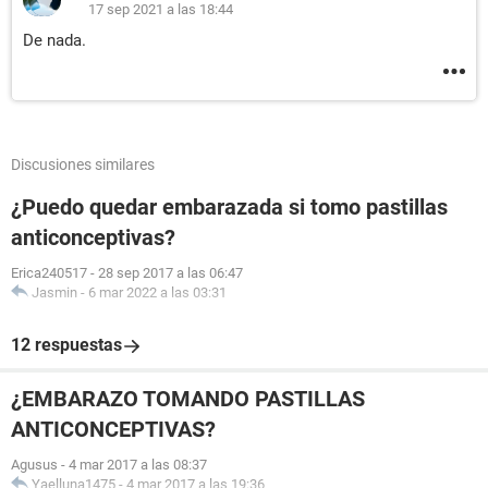
17 sep 2021 a las 18:44
De nada.
Discusiones similares
¿Puedo quedar embarazada si tomo pastillas
anticonceptivas?
Erica240517
-
28 sep 2017 a las 06:47
Jasmin
-
6 mar 2022 a las 03:31
12 respuestas
¿EMBARAZO TOMANDO PASTILLAS
ANTICONCEPTIVAS?
Agusus
-
4 mar 2017 a las 08:37
Yaelluna1475
-
4 mar 2017 a las 19:36