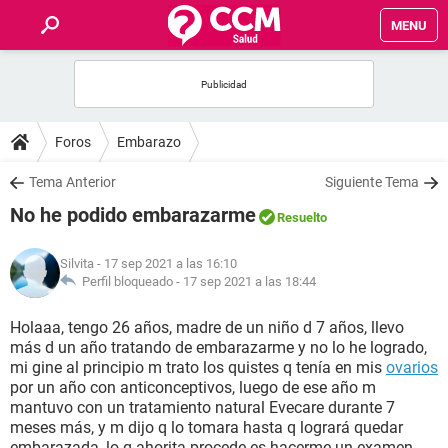
MENU
INICIO
FOROS
Foros
Embarazo
SALUD
Tema Anterior
Siguiente Tema
No he podido embarazarme
Resuelto
FAMILIA
Silvita
- 17 sep 2021 a las 16:10
NUTRICIÓN
Perfil bloqueado -
17 sep 2021 a las 18:44
Holaaa, tengo 26 años, madre de un niño d 7 años, llevo
BIENESTAR
más d un año tratando de embarazarme y no lo he logrado,
mi gine al principio m trato los quistes q tenía en mis
ovarios
SEXUALIDAD
por un año con anticonceptivos, luego de ese año m
mantuvo con un tratamiento natural Evecare durante 7
meses más, y m dijo q lo tomara hasta q logrará quedar
GLOSARIO
embarazada, lo q ahorita procede es hacerme un examen