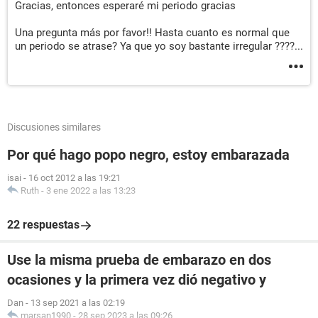
Gracias, entonces esperaré mi periodo gracias
Una pregunta más por favor!! Hasta cuanto es normal que
un periodo se atrase? Ya que yo soy bastante irregular ????...
Discusiones similares
Por qué hago popo negro, estoy embarazada
isai
-
16 oct 2012 a las 19:21
Ruth
-
3 ene 2022 a las 13:23
22 respuestas
Use la misma prueba de embarazo en dos
ocasiones y la primera vez dió negativo y
Dan
-
13 sep 2021 a las 02:19
marsan1990
-
28 sep 2023 a las 09:26