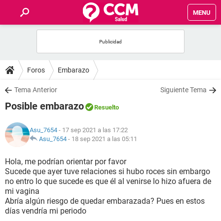
MENU
INICIO
FOROS
Foros
Embarazo
SALUD
Tema Anterior
Siguiente Tema
Posible embarazo
Resuelto
FAMILIA
Asu_7654
- 17 sep 2021 a las 17:22
NUTRICIÓN
Asu_7654
-
18 sep 2021 a las 05:11
Hola, me podrían orientar por favor
BIENESTAR
Sucede que ayer tuve relaciones si hubo roces sin embargo
no entro lo que sucede es que él al venirse lo hizo afuera de
SEXUALIDAD
mi vagina
Abría algún riesgo de quedar embarazada? Pues en estos
días vendría mi periodo
GLOSARIO