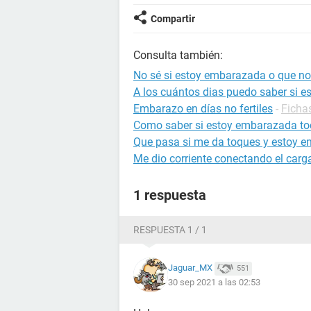
Compartir
Consulta también:
No sé si estoy embarazada o que no
A los cuántos dias puedo saber si 
Embarazo en días no fertiles
-
Ficha
Como saber si estoy embarazada to
Que pasa si me da toques y estoy 
Me dio corriente conectando el carg
1 respuesta
RESPUESTA 1 / 1
Jaguar_MX
551
30 sep 2021 a las 02:53