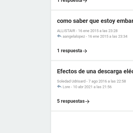
1 respuesta
como saber que estoy embara
ALLISTAIR
-
16 ene 2015 a las 23:28
aangelalopez
-
16 ene 2015 a las 23:34
1 respuesta
Efectos de una descarga elé
Soledad Udrisard
-
7 ago 2016 a las 22:58
Lore
-
10 abr 2021 a las 21:56
5 respuestas