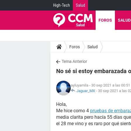
High-Tech
Salud
FOROS
SALUD
Foros
Salud
Tema Anterior
No sé si estoy embarazada o
ayluyamila
- 30 sep 2021 a las 00:51
Jaguar_MX
-
30 sep 2021 a las 0
Hola,
Me hice como 4
pruebas de embara
media clarita pero hacía 55 días q
el 28 me vino y es raro por qué sie