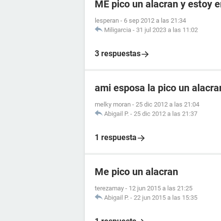
ME pico un alacran y estoy
lesperan
-
6 sep 2012 a las 21:34
Miligarcia
-
31 jul 2023 a las 11:02
3 respuestas
ami esposa la pico un alacr
melky moran
-
25 dic 2012 a las 21:04
Abigail P.
-
25 dic 2012 a las 21:37
1 respuesta
Me pico un alacran
terezamay
-
12 jun 2015 a las 21:25
Abigail P.
-
22 jun 2015 a las 15:35