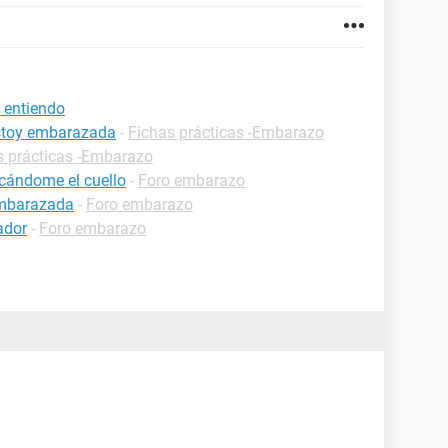
 entiendo
estoy embarazada
-
Fichas prácticas -Embarazo
s prácticas -Embarazo
cándome el cuello
-
Foro embarazo
embarazada
-
Foro embarazo
ador
-
Foro embarazo