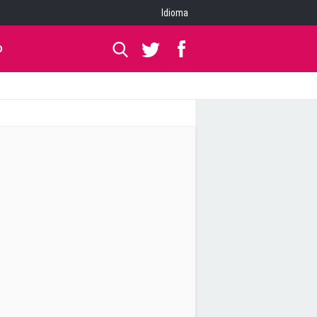
Idioma
O