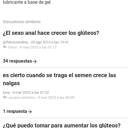
lubricante a base de gel.
Discusiones similares
¿El sexo anal hace crecer los glúteos?
@flakissandrey
-
29 ago 2013 a las 19:41
Fenix
-
9 may 2023 a las 01:17
34 respuestas
es cierto cuando se traga el semen crece las
nalgas
luna
-
9 mar 2023 a las 01:32
usuario anónimo
-
9 mar 2023 a las 06:09
1 respuesta
¿Qué puedo tomar para aumentar los glúteos?