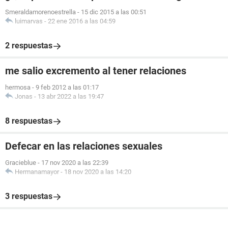
Smeraldamorenoestrella
-
15 dic 2015 a las 00:51
luimarvas
-
22 ene 2016 a las 04:59
2 respuestas
me salio excremento al tener relaciones
hermosa
-
9 feb 2012 a las 01:17
Jonas
-
13 abr 2022 a las 19:47
8 respuestas
Defecar en las relaciones sexuales
Gracieblue
-
17 nov 2020 a las 22:39
Hermanamayor
-
18 nov 2020 a las 14:20
3 respuestas