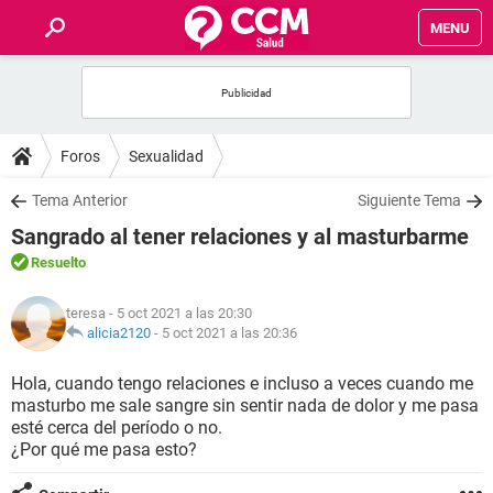
MENU
INICIO
FOROS
Foros
Sexualidad
SALUD
Tema Anterior
Siguiente Tema
Sangrado al tener relaciones y al masturbarme
FAMILIA
Resuelto
NUTRICIÓN
teresa
- 5 oct 2021 a las 20:30
alicia2120
-
5 oct 2021 a las 20:36
BIENESTAR
Hola, cuando tengo relaciones e incluso a veces cuando me
masturbo me sale sangre sin sentir nada de dolor y me pasa
SEXUALIDAD
esté cerca del período o no.
¿Por qué me pasa esto?
GLOSARIO