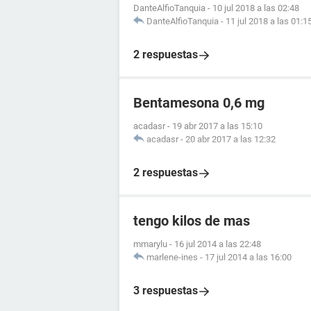
DanteAlfioTanquia
-
10 jul 2018 a las 02:48
DanteAlfioTanquia
-
11 jul 2018 a las 01:1
2 respuestas
Bentamesona 0,6 mg
acadasr
-
19 abr 2017 a las 15:10
acadasr
-
20 abr 2017 a las 12:32
2 respuestas
tengo kilos de mas
mmarylu
-
16 jul 2014 a las 22:48
marlene-ines
-
17 jul 2014 a las 16:00
3 respuestas