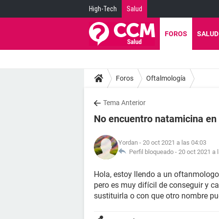
High-Tech
Salud
FOROS
SALUD
Foros
Oftalmología
Tema Anterior
No encuentro natamicina en
Yordan
- 20 oct 2021 a las 04:03
Perfil bloqueado -
20 oct 2021 a 
Hola, estoy llendo a un oftanmolog
pero es muy difícil de conseguir y c
sustituirla o con que otro nombre pu