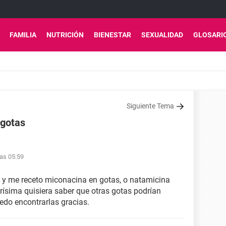
FAMILIA
NUTRICIÓN
BIENESTAR
SEXUALIDAD
GLOSARI
Siguiente Tema
 gotas
las 05:59
o y me receto miconacina en gotas, o natamicina
arísima quisiera saber que otras gotas podrían
edo encontrarlas gracias.