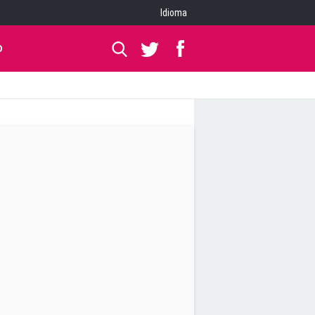
Idioma
O