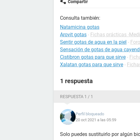
Compartir
Consulta también:
Natamicina gotas
Arovit gotas
-
Fichas prácticas -Me
Sentir gotas de agua en la piel
-
Foro
Sensación de gotas de agua cayendo
Cistibron gotas para que sirve
-
Fich
Xalatan gotas para que sirve
-
Ficha
1 respuesta
RESPUESTA 1 / 1
Perfil bloqueado
20 oct 2021 a las 05:59
Solo puedes sustituirlo por algún b