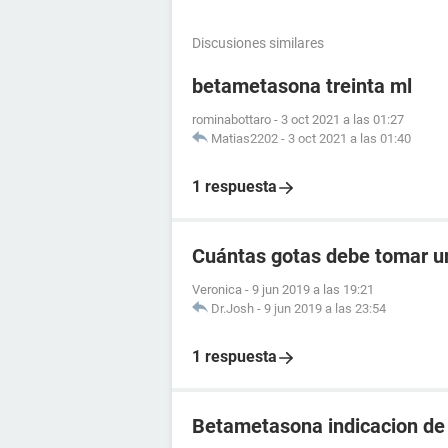
Discusiones similares
betametasona treinta ml
rominabottaro
-
3 oct 2021 a las 01:27
Matias2202
-
3 oct 2021 a las 01:40
1 respuesta
Cuántas gotas debe tomar u
Veronica
-
9 jun 2019 a las 19:21
Dr.Josh
-
9 jun 2019 a las 23:54
1 respuesta
Betametasona indicacion de