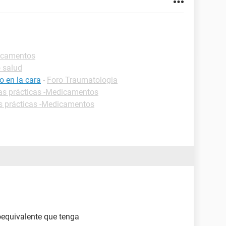
dicamentos
 salud
 en la cara
-
Foro Traumatologia
as prácticas -Medicamentos
s prácticas -Medicamentos
ioequivalente que tenga