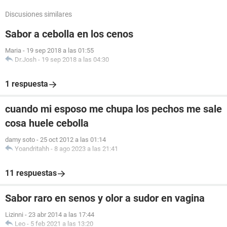
Discusiones similares
Sabor a cebolla en los cenos
Maria
-
19 sep 2018 a las 01:55
Dr.Josh
-
19 sep 2018 a las 04:30
1 respuesta
cuando mi esposo me chupa los pechos me sale
cosa huele cebolla
damy soto
-
25 oct 2012 a las 01:14
Yoandritahh
-
8 ago 2023 a las 21:41
11 respuestas
Sabor raro en senos y olor a sudor en vagina
Lizinni
-
23 abr 2014 a las 17:44
Leo
-
5 feb 2021 a las 13:20