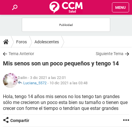
MENU
INICIO
FOROS
Foros
Adolescentes
SALUD
Tema Anterior
Siguiente Tema
Mis senos son un poco pequeños y tengo 14
FAMILIA
Dailin
- 3 dic 2021 a las 22:01
NUTRICIÓN
Luciana_5572
-
10 dic 2021 a las 03:48
Hola, tengo 14 años mis senos no los tengo tan grandes
BIENESTAR
sólo me crecieron un poco esta bien su tamaño o tienen que
crecer con forme el tiempo o tendrían que estar grandes
SEXUALIDAD
Compartir
GLOSARIO