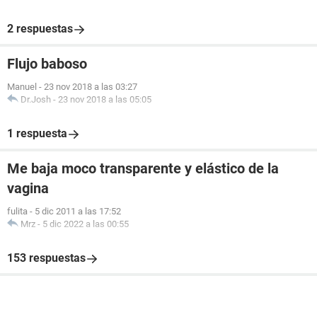
2 respuestas
Flujo baboso
Manuel
-
23 nov 2018 a las 03:27
Dr.Josh
-
23 nov 2018 a las 05:05
1 respuesta
Me baja moco transparente y elástico de la
vagina
fulita
-
5 dic 2011 a las 17:52
Mrz
-
5 dic 2022 a las 00:55
153 respuestas