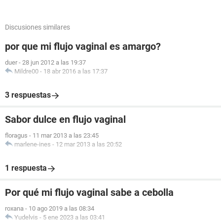
Discusiones similares
por que mi flujo vaginal es amargo?
duer
-
28 jun 2012 a las 19:37
Mildre00
-
18 abr 2016 a las 17:37
3 respuestas
Sabor dulce en flujo vaginal
floragus
-
11 mar 2013 a las 23:45
marlene-ines
-
12 mar 2013 a las 20:52
1 respuesta
Por qué mi flujo vaginal sabe a cebolla
roxana
-
10 ago 2019 a las 08:34
Yudelvis
-
5 ene 2023 a las 03:41