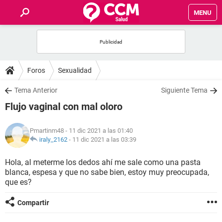
MENU
INICIO
FOROS
Foros
Sexualidad
SALUD
Tema Anterior
Siguiente Tema
Flujo vaginal con mal oloro
FAMILIA
Pmartinm48
- 11 dic 2021 a las 01:40
NUTRICIÓN
iraly_2162
-
11 dic 2021 a las 03:39
Hola, al meterme los dedos ahí me sale como una pasta
BIENESTAR
blanca, espesa y que no sabe bien, estoy muy preocupada,
que es?
SEXUALIDAD
Compartir
GLOSARIO