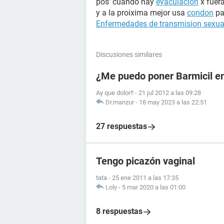
pos' cuando hay
eyaculacion
x fuera
y a la proixima mejor usa
condon
pa
Enfermedades de transmision sexua
Discusiones similares
¿Me puedo poner Barmicil en
Ay que dolor!!
-
21 jul 2012 a las 09:28
Dr.manzur
-
18 may 2023 a las 22:51
27 respuestas
Tengo picazón vaginal
tata
-
25 ene 2011 a las 17:35
Loly
-
5 mar 2020 a las 01:00
8 respuestas