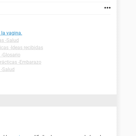
la vagina.
as -Salud
icas -Ideas recibidas
 -Glosario
prácticas -Embarazo
 -Salud