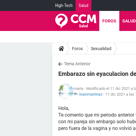
High-Tech
Salud
FOROS
SALUD
Foros
Sexualidad
Tema Anterior
Embarazo sin eyaculacion de
maria
- Modificado el 11 dic 2021 a l
lnainmartinez
-
11 dic 2021 a las 
Hola,
Te comento que mi periodo anterior f
con mi pareja sin embargo solo hubo
pero fuera de la vagina y no volvió