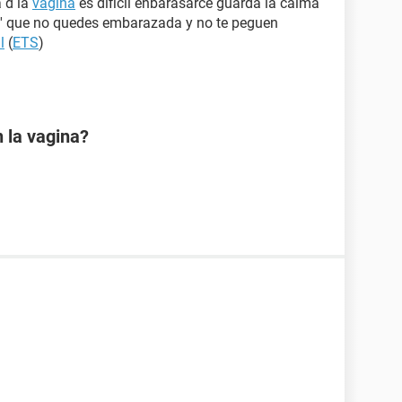
 d la
vagina
es dificil enbarasarce guarda la calma
' que no quedes embarazada y no te peguen
l
(
ETS
)
 la vagina?