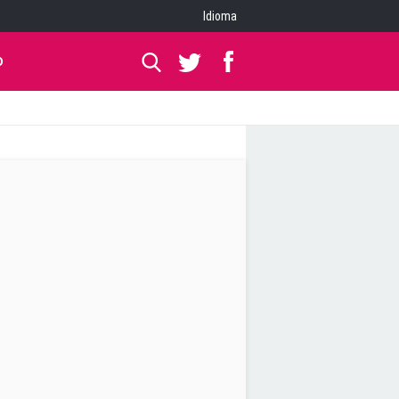
Idioma
O