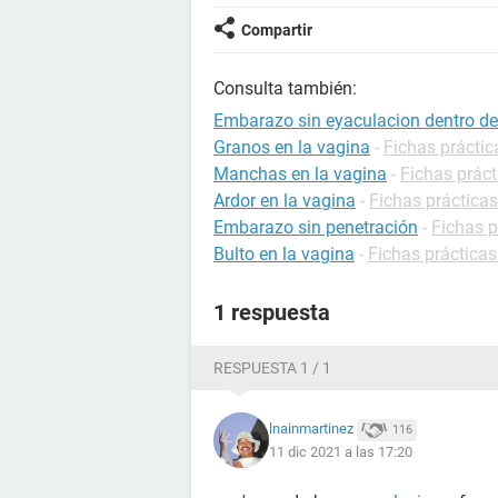
Compartir
Consulta también:
Embarazo sin eyaculacion dentro de 
Granos en la vagina
-
Fichas práctic
Manchas en la vagina
-
Fichas práct
Ardor en la vagina
-
Fichas prácticas
Embarazo sin penetración
-
Fichas 
Bulto en la vagina
-
Fichas prácticas
1 respuesta
RESPUESTA 1 / 1
lnainmartinez
116
11 dic 2021 a las 17:20