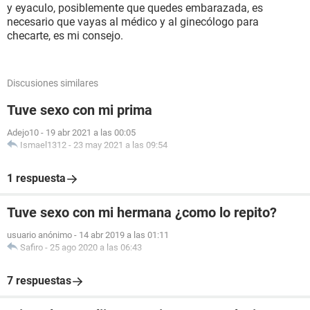
y eyaculo, posiblemente que quedes embarazada, es
necesario que vayas al médico y al ginecólogo para
checarte, es mi consejo.
Discusiones similares
Tuve sexo con mi prima
Adejo10
-
19 abr 2021 a las 00:05
Ismael1312
-
23 may 2021 a las 09:54
1 respuesta
Tuve sexo con mi hermana ¿como lo repito?
usuario anónimo
-
14 abr 2019 a las 01:11
Safiro
-
25 ago 2020 a las 06:43
7 respuestas