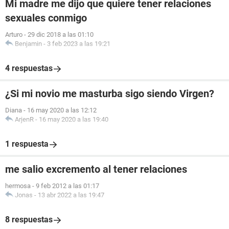
Mi madre me dijo que quiere tener relaciones
sexuales conmigo
Arturo
-
29 dic 2018 a las 01:10
Benjamin
-
3 feb 2023 a las 19:21
4 respuestas
¿Si mi novio me masturba sigo siendo Virgen?
Diana
-
16 may 2020 a las 12:12
ArjenR
-
16 may 2020 a las 19:40
1 respuesta
me salio excremento al tener relaciones
hermosa
-
9 feb 2012 a las 01:17
Jonas
-
13 abr 2022 a las 19:47
8 respuestas