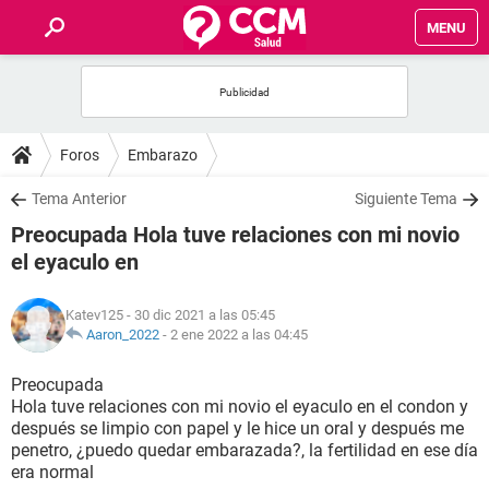
MENU
INICIO
FOROS
Foros
Embarazo
SALUD
Tema Anterior
Siguiente Tema
Preocupada Hola tuve relaciones con mi novio
FAMILIA
el eyaculo en
NUTRICIÓN
Katev125
- 30 dic 2021 a las 05:45
Aaron_2022
-
2 ene 2022 a las 04:45
BIENESTAR
Preocupada
Hola tuve relaciones con mi novio el eyaculo en el condon y
SEXUALIDAD
después se limpio con papel y le hice un oral y después me
penetro, ¿puedo quedar embarazada?, la fertilidad en ese día
era normal
GLOSARIO