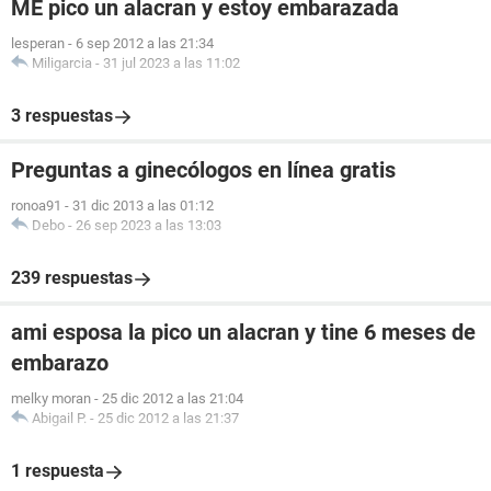
ME pico un alacran y estoy embarazada
lesperan
-
6 sep 2012 a las 21:34
Miligarcia
-
31 jul 2023 a las 11:02
3 respuestas
Preguntas a ginecólogos en línea gratis
ronoa91
-
31 dic 2013 a las 01:12
Debo
-
26 sep 2023 a las 13:03
239 respuestas
ami esposa la pico un alacran y tine 6 meses de
embarazo
melky moran
-
25 dic 2012 a las 21:04
Abigail P.
-
25 dic 2012 a las 21:37
1 respuesta