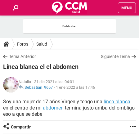
MENU
INICIO
FOROS
Foros
Salud
SALUD
Tema Anterior
Siguiente Tema
Línea blanca el el abdomen
FAMILIA
Natalia
- 31 dic 2021 a las 04:01
NUTRICIÓN
Sebastian_9657
-
1 ene 2022 a las 17:46
Soy una mujer de 17 años Virgen y tengo una
línea blanca
BIENESTAR
en el centro de mi
abdomen
termina justo arriba del ombligo
eso a que se debe
SEXUALIDAD
Compartir
GLOSARIO