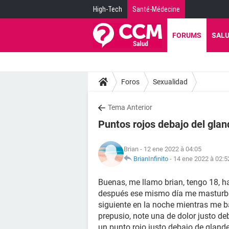
High-Tech
Santé-Médecine
FORUMS
SAL
Foros
Sexualidad
Tema Anterior
Puntos rojos debajo del glan
Brian
- 12 ene 2022 à 04:05
BrianInfinito
-
14 ene 2022 à 02:5
Buenas, me llamo brian, tengo 18, h
después ese mismo día me masturbe, 
siguiente en la noche mientras me 
prepusio, note una de dolor justo deb
un punto rojo justo debajo de glande