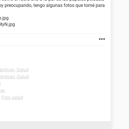
toy preocupando, tengo algunas fotos que tomé para
.jpg
MyN.jpg
ácticas -Salud
ácticas -Salud
d
nes
-
Foro salud