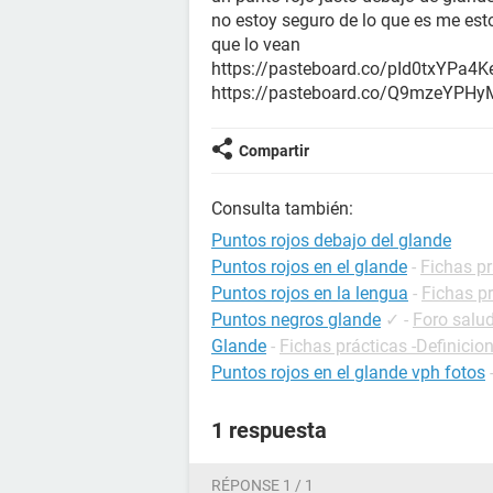
no estoy seguro de lo que es me es
que lo vean
https://pasteboard.co/pId0txYPa4Ke
https://pasteboard.co/Q9mzeYPHy
Compartir
Consulta también:
Puntos rojos debajo del glande
Puntos rojos en el glande
-
Fichas pr
Puntos rojos en la lengua
-
Fichas pr
Puntos negros glande
✓
-
Foro salu
Glande
-
Fichas prácticas -Definicio
Puntos rojos en el glande vph fotos
1 respuesta
RÉPONSE 1 / 1