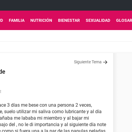
UD
FAMILIA
NUTRICIÓN
BIENESTAR
SEXUALIDAD
GLOSAR
Siguiente Tema
de
2
ace 3 días me bese con una persona 2 veces,
suelo utilizar mi saliva como lubricante y al día
bañaba me lababa mi miembro y al bajar mi
ajo del , no le di importancia y al siguiente día note
 como si fuera una a la par de las papulas peladas,