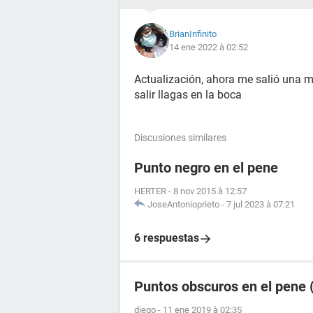
BrianInfinito
14 ene 2022 à 02:52
Actualización, ahora me salió una m
salir llagas en la boca
Discusiones similares
Punto negro en el pene
HERTER
-
8 nov 2015 à 12:57
JoseAntonioprieto
-
7 jul 2023 à 07:21
6 respuestas
Puntos obscuros en el pene (
diego
-
11 ene 2019 à 02:35