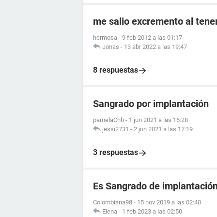
me salio excremento al tener
hermosa
-
9 feb 2012 a las 01:17
Jonas
-
13 abr 2022 a las 19:47
8 respuestas
Sangrado por implantación
pamelaChh
-
1 jun 2021 a las 16:28
jessi2731
-
2 jun 2021 a las 17:19
3 respuestas
Es Sangrado de implantació
Colombiana98
-
15 nov 2019 a las 02:40
Elena
-
1 feb 2023 a las 02:50