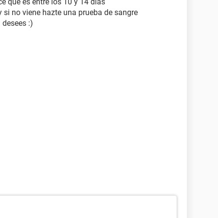
ce que es entre los 10 y 14 días
y si no viene hazte una prueba de sangre
 desees :)