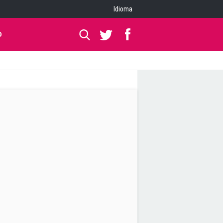
Idioma
O