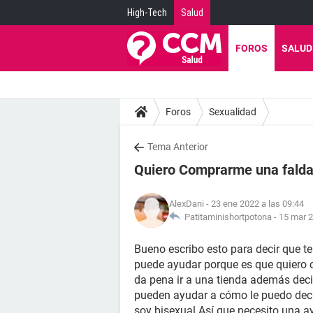
High-Tech
Salud
FOROS
SALUD
Foros
Sexualidad
Tema Anterior
Quiero Comprarme una fald
AlexDani
- 23 ene 2022 a las 09:44
Patitaminishortpotona -
15 mar 2
Bueno escribo esto para decir que t
puede ayudar porque es que quiero
da pena ir a una tienda además dec
pueden ayudar a cómo le puedo deci
soy bisexual Así que necesito una 