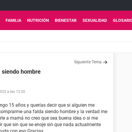
FAMILIA
NUTRICIÓN
BIENESTAR
SEXUALIDAD
GLOSARI
Siguiente Tema
a siendo hombre
022 a las 12:20
engo 15 años y querías decir que si alguien me
 comprarme una falda siendo hombre y la verdad me
irle a mamá no creo que sea buena idea o si me
r que sin que se enoje sin que nada actualmente
ayuda con eso Gracias