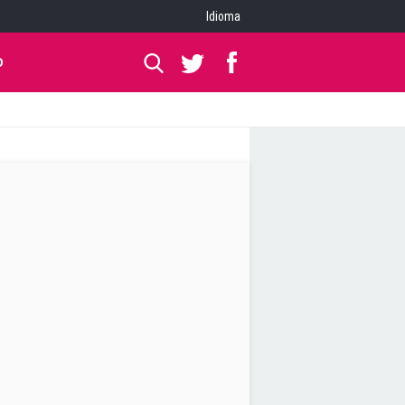
Idioma
O