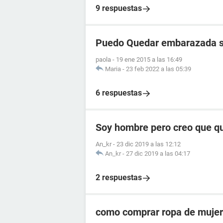
9 respuestas
Puedo Quedar embarazada si 
paola
-
19 ene 2015 a las 16:49
Maria
-
23 feb 2022 a las 05:39
6 respuestas
Soy hombre pero creo que qu
An_kr
-
23 dic 2019 a las 12:12
An_kr
-
27 dic 2019 a las 04:17
2 respuestas
como comprar ropa de mujer