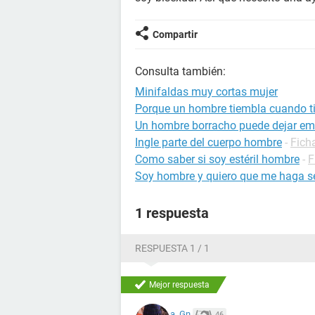
Compartir
Consulta también:
Minifaldas muy cortas mujer
Porque un hombre tiembla cuando ti
Un hombre borracho puede dejar em
Ingle parte del cuerpo hombre
-
Fich
Como saber si soy estéril hombre
-
F
Soy hombre y quiero que me haga se
1 respuesta
RESPUESTA 1 / 1
Mejor respuesta
a_Gn
46