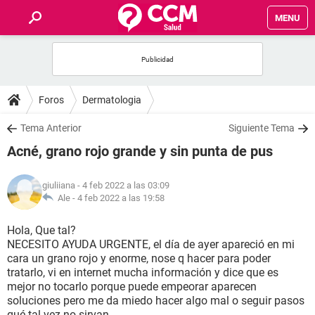
MENU
INICIO
FOROS
Foros
Dermatologia
SALUD
Tema Anterior
Siguiente Tema
Acné, grano rojo grande y sin punta de pus
FAMILIA
giuliiana
- 4 feb 2022 a las 03:09
NUTRICIÓN
Ale -
4 feb 2022 a las 19:58
Hola, Que tal?
BIENESTAR
NECESITO AYUDA URGENTE, el día de ayer apareció en mi
cara un grano rojo y enorme, nose q hacer para poder
SEXUALIDAD
tratarlo, vi en internet mucha información y dice que es
mejor no tocarlo porque puede empeorar aparecen
soluciones pero me da miedo hacer algo mal o seguir pasos
GLOSARIO
qué tal vez no sirvan.