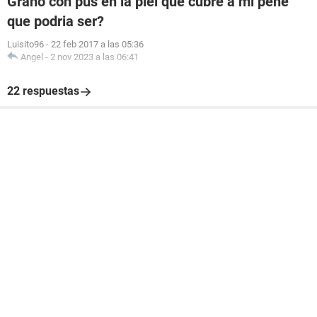
Grano con pus en la piel que cubre a mi pene
que podria ser?
Luisito96
-
22 feb 2017 a las 05:36
Angel
-
2 nov 2023 a las 06:41
22 respuestas