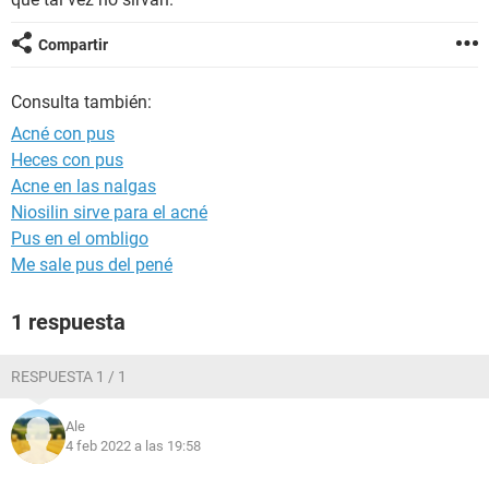
Compartir
Consulta también:
Acné con pus
Heces con pus
Acne en las nalgas
Niosilin sirve para el acné
Pus en el ombligo
Me sale pus del pené
1 respuesta
RESPUESTA 1 / 1
Ale
4 feb 2022 a las 19:58