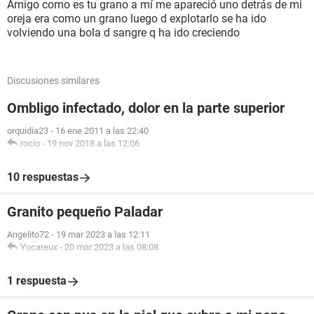
Amigo como es tu grano a mí me apareció uno detrás de mi
oreja era como un grano luego d explotarlo se ha ido
volviendo una bola d sangre q ha ido creciendo
Discusiones similares
Ombligo infectado, dolor en la parte superior
orquidia23
-
16 ene 2011 a las 22:40
rocio
-
19 nov 2018 a las 12:06
10 respuestas
Granito pequeño Paladar
Angelito72
-
19 mar 2023 a las 12:11
Yucareux
-
20 mar 2023 a las 08:08
1 respuesta