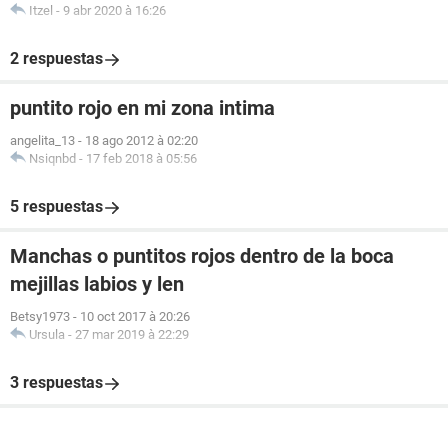
Itzel
-
9 abr 2020 à 16:26
2 respuestas
puntito rojo en mi zona intima
angelita_13
-
18 ago 2012 à 02:20
Nsiqnbd
-
17 feb 2018 à 05:56
5 respuestas
Manchas o puntitos rojos dentro de la boca
mejillas labios y len
Betsy1973
-
10 oct 2017 à 20:26
Ursula
-
27 mar 2019 à 22:29
3 respuestas