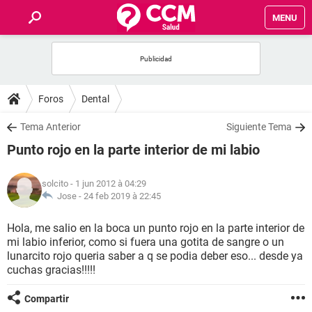
MENU
INICIO
FORUMS
Foros
Dental
SALUD
Tema Anterior
Siguiente Tema
Punto rojo en la parte interior de mi labio
FAMILIA
solcito
- 1 jun 2012 à 04:29
NUTRICIÓN
Jose -
24 feb 2019 à 22:45
Hola, me salio en la boca un punto rojo en la parte interior de
BIENESTAR
mi labio inferior, como si fuera una gotita de sangre o un
lunarcito rojo queria saber a q se podia deber eso... desde ya
SEXUALIDAD
cuchas gracias!!!!!
Compartir
GLOSARIO