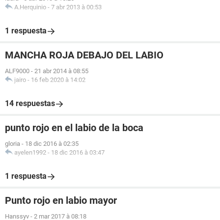
A.Herquinio
-
7 abr 2013 à 00:53
1 respuesta
MANCHA ROJA DEBAJO DEL LABIO
ALF9000
-
21 abr 2014 à 08:55
jairo
-
16 feb 2020 à 14:02
14 respuestas
punto rojo en el labio de la boca
gloria
-
18 dic 2016 à 02:35
ayelen1992
-
18 dic 2016 à 03:47
1 respuesta
Punto rojo en labio mayor
Hanssyv
-
2 mar 2017 à 08:18