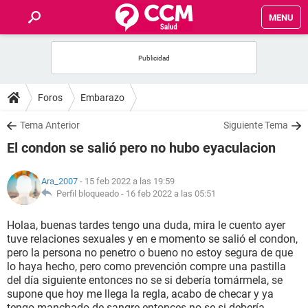
MENU
INICIO
FOROS
Foros
Embarazo
SALUD
Tema Anterior
Siguiente Tema
El condon se salió pero no hubo eyaculacion
FAMILIA
Ara_2007
- 15 feb 2022 a las 19:59
NUTRICIÓN
Perfil bloqueado -
16 feb 2022 a las 05:51
Holaa, buenas tardes tengo una duda, mira le cuento ayer
BIENESTAR
tuve relaciones sexuales y en e momento se salió el condon,
pero la persona no penetro o bueno no estoy segura de que
SEXUALIDAD
lo haya hecho, pero como prevención compre una pastilla
del día siguiente entonces no se si debería tomármela, se
supone que hoy me llega la regla, acabo de checar y ya
GLOSARIO
tengo manchado de sangre entonces no se si debería