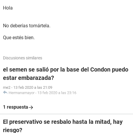
Hola
No deberías tomártela.
Que estés bien.
Discusiones similares
el semen se salió por la base del Condon puedo
estar embarazada?
me2
-
13 feb 2020 a las 21:09
Hermanamayor
-
13 feb 2020 a las 23:16
1 respuesta
El preservativo se resbalo hasta la mitad, hay
riesgo?