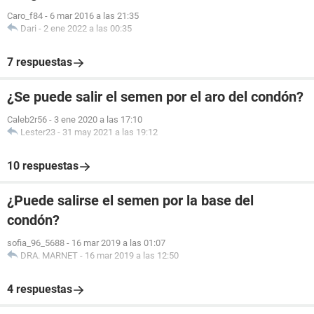
Caro_f84
-
6 mar 2016 a las 21:35
Dari
-
2 ene 2022 a las 00:35
7 respuestas
¿Se puede salir el semen por el aro del condón?
Caleb2r56
-
3 ene 2020 a las 17:10
Lester23
-
31 may 2021 a las 19:12
10 respuestas
¿Puede salirse el semen por la base del
condón?
sofia_96_5688
-
16 mar 2019 a las 01:07
DRA. MARNET
-
16 mar 2019 a las 12:50
4 respuestas