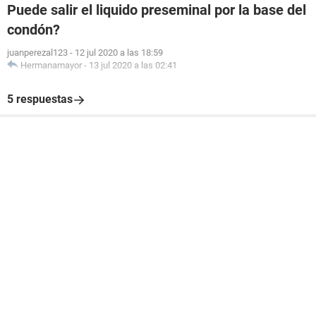
Puede salir el liquido preseminal por la base del
condón?
juanperezal123
-
12 jul 2020 a las 18:59
Hermanamayor
-
13 jul 2020 a las 02:41
5 respuestas