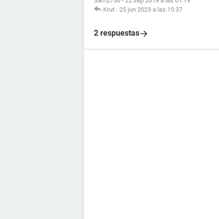
Sam2736
-
22 sep 2019 a las 01:19
Krut
-
25 jun 2023 a las 15:37
2 respuestas