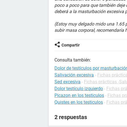
poco a poco para que también deje d
deberá a la masturbación excesiva 
(Estoy muy delgado mido una 1.65 p
subir masa corporal, recomendaría h
Compartir
Consulta también:
Dolor de testículos por masturbació
Salivación excesiva
-
Fichas práctica
Sed excesiva
-
Fichas prácticas -Sal
Dolor testículo izquierdo
-
Fichas prá
Picazon en los testiculos
-
Fichas pr
Quistes en los testiculos
-
Fichas prá
2 respuestas