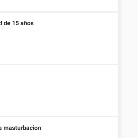
d de 15 años
la masturbacion