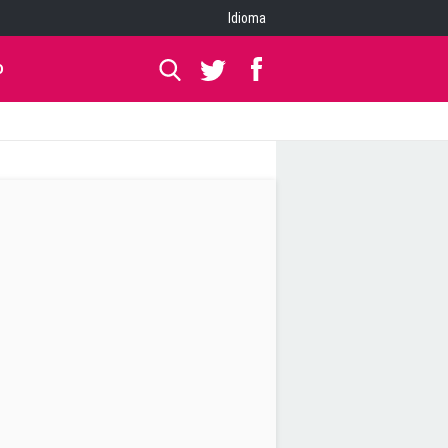
Idioma
O