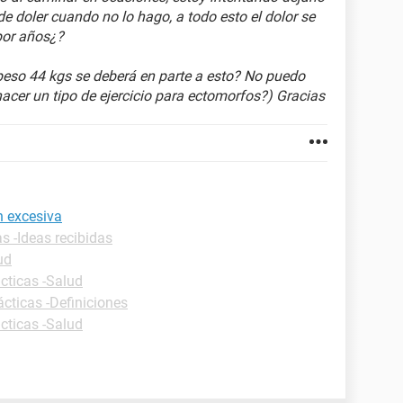
e doler cuando no lo hago, a todo esto el dolor se
por años¿?
eso 44 kgs se deberá en parte a esto? No puedo
acer un tipo de ejercicio para ectomorfos?) Gracias
n excesiva
s -Ideas recibidas
ud
cticas -Salud
ácticas -Definiciones
cticas -Salud