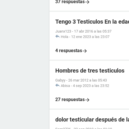
37 respuestas
Tengo 3 Testiculos En la eda
Juanx123
-
17 abr 2016 a las 05:37
Hola
-
12 ene 2023 a las 23:07
4 respuestas
Hombres de tres testiculos
Gabyy
-
26 mar 2012 a las 05:43
Abisa
-
4 sep 2023 a las 23:52
27 respuestas
dolor testicular después de 