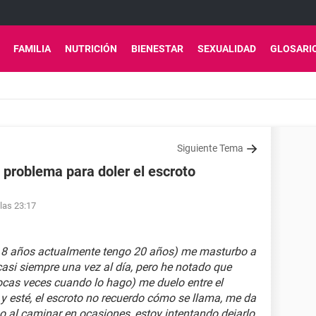
FAMILIA
NUTRICIÓN
BIENESTAR
SEXUALIDAD
GLOSARI
Siguiente Tema
 problema para doler el escroto
 las 23:17
 8 años actualmente tengo 20 años) me masturbo a
casi siempre una vez al día, pero he notado que
ocas veces cuando lo hago) me duelo entre el
 y esté, el escroto no recuerdo cómo se llama, me da
 al caminar en ocasiones, estoy intentando dejarlo