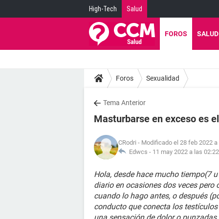
High-Tech
Salud
FOROS
SALUD
Foros
Sexualidad
Tema Anterior
Masturbarse en exceso es el
CRodri
- Modificado el 28 feb 2022 a
Edwcs -
11 may 2022 a las 02:22
Hola, desde hace mucho tiempo(7 u
diario en ocasiones dos veces pero 
cuando lo hago antes, o después (p
conducto que conecta los testículos
una sensación de dolor o punzadas o