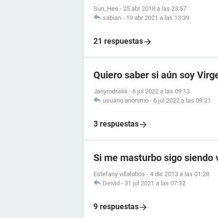
Sun_Hee
-
25 abr 2018 a las 23:57
sabian
-
19 abr 2021 a las 13:39
21 respuestas
Quiero saber si aún soy Virg
Janyrodriiiiiii
-
6 jul 2022 a las 09:13
usuario anónimo
-
6 jul 2022 a las 09:21
3 respuestas
Si me masturbo sigo siendo 
Estefany villalobos
-
4 dic 2013 a las 01:28
Deivid
-
31 jul 2021 a las 07:32
9 respuestas