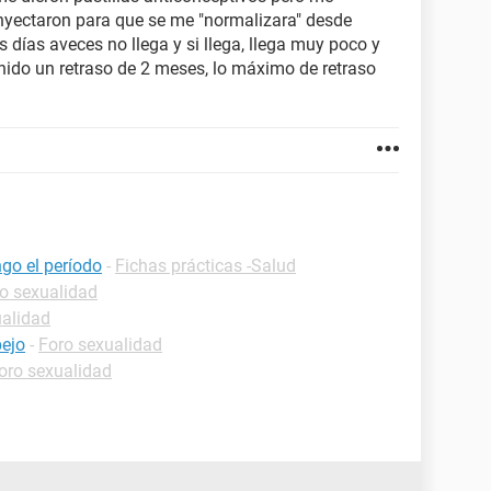
yectaron para que se me "normalizara" desde
días aveces no llega y si llega, llega muy poco y
ido un retraso de 2 meses, lo máximo de retraso
go el período
-
Fichas prácticas -Salud
o sexualidad
ualidad
pejo
-
Foro sexualidad
oro sexualidad