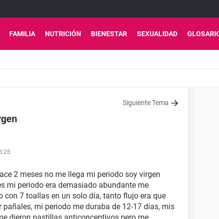
FAMILIA
NUTRICIÓN
BIENESTAR
SEXUALIDAD
GLOSARI
Siguiente Tema
rgen
5:25
ace 2 meses no me llega mi periodo soy virgen
tes mi periodo era demasiado abundante me
con 7 toallas en un solo día, tanto flujo era que
pañales, mi periodo me duraba de 12-17 días, mis
me dieron pastillas anticonceptivos pero me