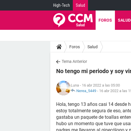
High-Tech
Salud
FOROS
SALUD
Foros
Salud
Tema Anterior
No tengo mi periodo y soy vi
Luna
- 16 abr 2022 a las 05:00
Nerea_5449
-
16 abr 2022 a las 1
Hola, tengo 13 años casi 14 desde h
estoy totalmente segura de eso, an
gastaba un paquete de toallas entero 
hubo un momento que tuve que usar 
padres me llevaron al ginecólogo y 