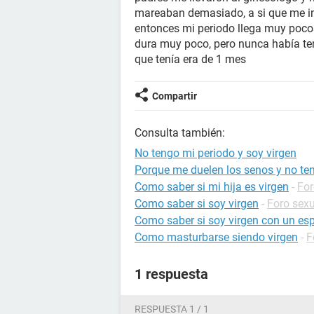
mareaban demasiado, a si que me in
entonces mi periodo llega muy pocos 
dura muy poco, pero nunca había ten
que tenía era de 1 mes
Compartir
Consulta también:
No tengo mi periodo y soy virgen
Porque me duelen los senos y no ten
Como saber si mi hija es virgen
-
For
Como saber si soy virgen
-
Foro sex
Como saber si soy virgen con un es
Como masturbarse siendo virgen
-
F
1 respuesta
RESPUESTA 1 / 1