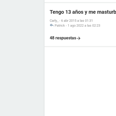
Tengo 13 años y me masturb
Carly_
-
6 abr 2015 a las 01:31
Patrick
-
1 ago 2022 a las 02:23
48 respuestas