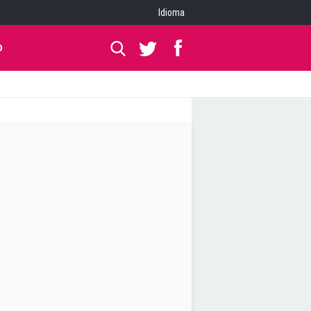
Idioma
O