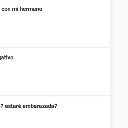
e con mi hermano
gativo
n? estaré embarazada?