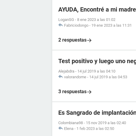
AYUDA, Encontré a mi madr
LoganSG
-
8 ene 2023 a las 01:02
Fabriciodongo
-
19 ene 2023 a las 11:31
2 respuestas
Test positivo y luego uno ne
Alejabdra
-
14 jul 2019 a las 04:10
valorandome
-
14 jul 2019 a las 04:53
3 respuestas
Es Sangrado de implantació
Colombiana98
-
15 nov 2019 a las 02:40
Elena
-
1 feb 2023 a las 02:50