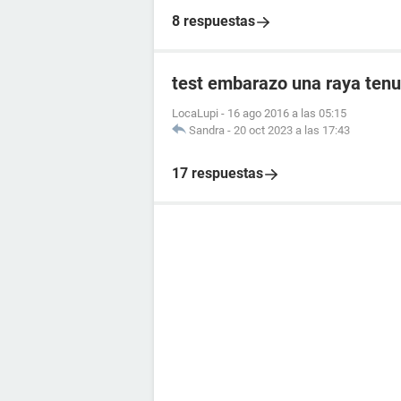
8 respuestas
test embarazo una raya tenu
LocaLupi
-
16 ago 2016 a las 05:15
Sandra
-
20 oct 2023 a las 17:43
17 respuestas