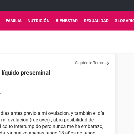
FAMILIA
NUTRICIÓN
BIENESTAR
SEXUALIDAD
GLOSARI
Siguiente Tema
 líquido preseminal
4
dias antes previo a mi ovulacion, y también el día
mi ovulacion (fue ayer) , abra posibilidad de
 el coito interrumpido pero nunca me he embarazo,
a, ya que yo apenas tengo 18 años no tengo