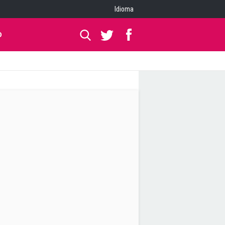
Idioma
O