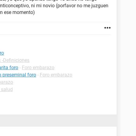
nticonceptivo, ni mi novio (porfavor no me juzguen
 en ese momento)
ro
 -Definiciones
rita foro
-
Foro embarazo
 preseminal foro
-
Foro embarazo
barazo
 salud