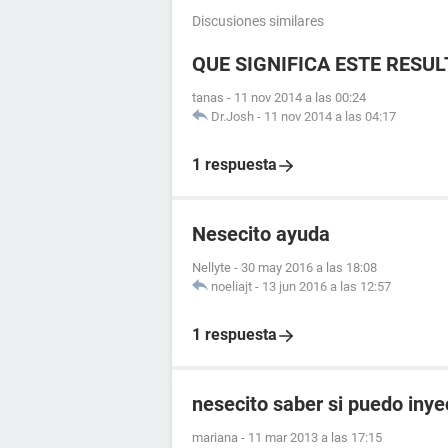
Discusiones similares
QUE SIGNIFICA ESTE RESU
tanas
-
11 nov 2014 a las 00:24
Dr.Josh
-
11 nov 2014 a las 04:17
1 respuesta
Nesecito ayuda
Nellyte
-
30 may 2016 a las 18:08
noeliajt
-
13 jun 2016 a las 12:57
1 respuesta
nesecito saber si puedo iny
mariana
-
11 mar 2013 a las 17:15