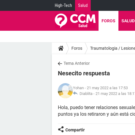
High-Tech
Salud
FOROS
SALUD
Foros
Traumatologia / Lesion
Tema Anterior
Nesecito respuesta
Yohan
- 21 may 2022 a las 17:53
Diablita -
21 may 2022 a las 18:1
Hola, puedo tener relaciones sexuale
puntos ya los retiraron y aún está c
Compartir