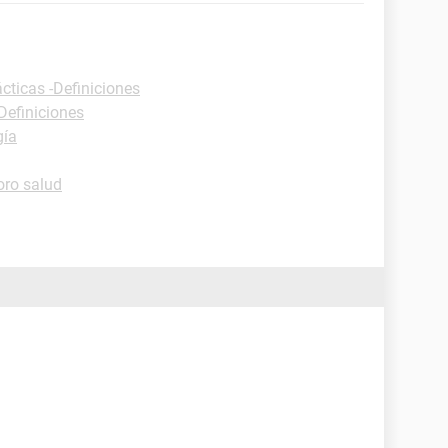
cticas -Definiciones
Definiciones
gía
oro salud