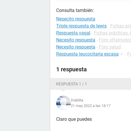
Consulta también:
Nesecito respuesta
Triple respuesta de lewis
-
Fichas prá
Respuesta vagal
-
Fichas prácticas -
Necesito respuesta
-
Foro oftalmolo
Necesito respuesta
-
Foro salud
Respuesta leucocitaria escasa
✓
-
F
1 respuesta
RESPUESTA 1 / 1
Diablita
21 may 2022 a las 18:17
Claro que puedes