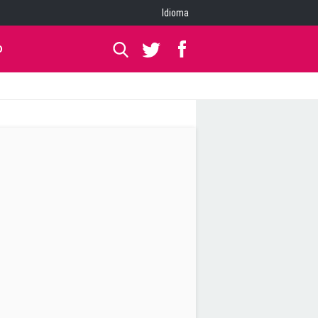
Idioma
O