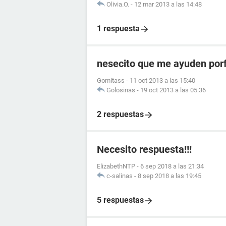
Olivia.O.
-
12 mar 2013 a las 14:48
1 respuesta
nesecito que me ayuden por
Gomitass
-
11 oct 2013 a las 15:40
Golosinas
-
19 oct 2013 a las 05:36
2 respuestas
Necesito respuesta!!!
ElizabethNTP
-
6 sep 2018 a las 21:34
c-salinas
-
8 sep 2018 a las 19:45
5 respuestas