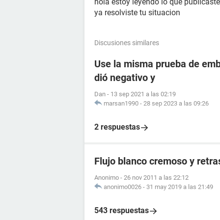
hola estoy leyendo lo que publicaste
ya resolviste tu situacion
Discusiones similares
Use la misma prueba de emba
dió negativo y
Dan
-
13 sep 2021 a las 02:19
marsan1990
-
28 sep 2023 a las 09:26
2 respuestas
Flujo blanco cremoso y retr
Anonimo
-
26 nov 2011 a las 22:12
anonimo0026
-
31 may 2019 a las 21:49
543 respuestas