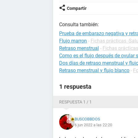
Compartir
Consulta también:
Prueba de embarazo negativa y retra
Flujo marron
-
Fichas prácticas -Sal
Retraso menstrual
-
Fichas prácticas
Como es el flujo después de ovular
Dos días de retraso menstrual y fluj
Retraso menstrual y flujo blanco
-
F
1 respuesta
RESPUESTA 1 / 1
BUSCOBBDOS
6 jun 2022 a las 22:20