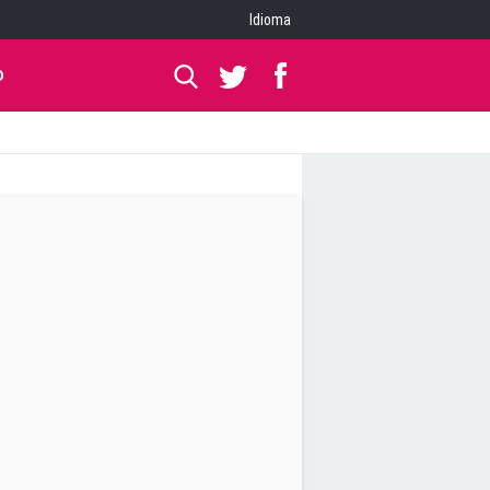
Idioma
O