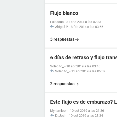
Flujo blanco
Luisaaaa
-
31 ene 2014 a las 02:33
Abigail P.
-
8 feb 2014 a las 03:55
3 respuestas
6 días de retraso y flujo tra
Solecito_
-
10 abr 2019 a las 03:45
Solecito_
-
11 abr 2019 a las 05:59
2 respuestas
Este flujo es de embarazo? L
Myriamleon
-
10 oct 2019 a las 21:36
Dr.Josh
-
10 oct 2019 a las 23:34