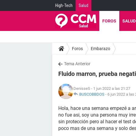
High-Tech
Salud
FOROS
SALUD
Foros
Embarazo
Tema Anterior
Fluido marron, prueba negati
DenisseS
- 1 jun 2022 a las 21:27
BUSCOBBDOS
-
6 jun 2022 a las
Hola, hace una semana empezé a arr
no fue asi, soy una persona muy irre
sin protección pero al hacer el test 
poco mas de una semana y solo desa