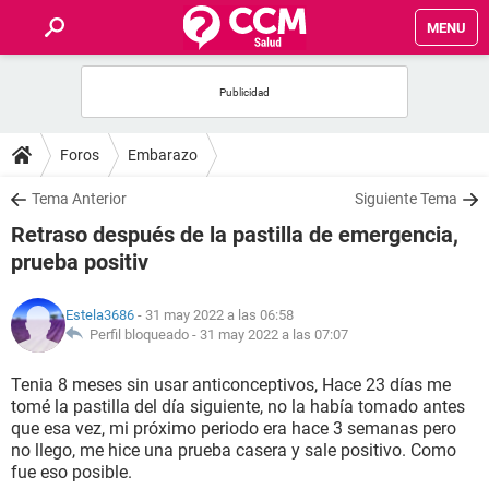
MENU
INICIO
FOROS
Foros
Embarazo
SALUD
Tema Anterior
Siguiente Tema
Retraso después de la pastilla de emergencia,
FAMILIA
prueba positiv
NUTRICIÓN
Estela3686
- 31 may 2022 a las 06:58
Perfil bloqueado -
31 may 2022 a las 07:07
BIENESTAR
Tenia 8 meses sin usar anticonceptivos, Hace 23 días me
tomé la pastilla del día siguiente, no la había tomado antes
SEXUALIDAD
que esa vez, mi próximo periodo era hace 3 semanas pero
no llego, me hice una prueba casera y sale positivo. Como
fue eso posible.
GLOSARIO