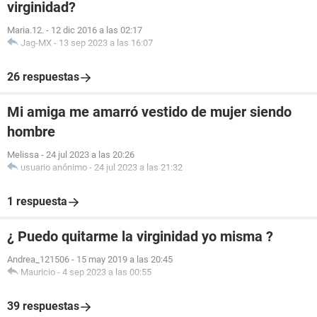
virginidad?
Maria.12.
-
12 dic 2016 a las 02:17
Jag-MX
-
13 sep 2023 a las 16:07
26 respuestas
Mi amiga me amarró vestido de mujer siendo
hombre
Melissa
-
24 jul 2023 a las 20:26
usuario anónimo
-
24 jul 2023 a las 21:32
1 respuesta
¿ Puedo quitarme la virginidad yo misma ?
Andrea_121506
-
15 may 2019 a las 20:45
Mauricio
-
4 sep 2023 a las 00:55
39 respuestas