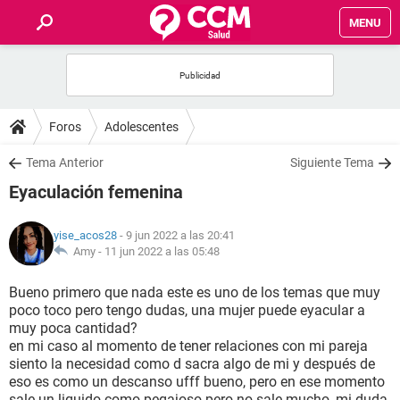
MENU
INICIO
FOROS
Foros
Adolescentes
SALUD
Tema Anterior
Siguiente Tema
Eyaculación femenina
FAMILIA
yise_acos28
- 9 jun 2022 a las 20:41
NUTRICIÓN
Amy -
11 jun 2022 a las 05:48
Bueno primero que nada este es uno de los temas que muy
BIENESTAR
poco toco pero tengo dudas, una mujer puede eyacular a
muy poca cantidad?
SEXUALIDAD
en mi caso al momento de tener relaciones con mi pareja
siento la necesidad como d sacra algo de mi y después de
eso es como un descanso ufff bueno, pero en ese momento
GLOSARIO
sale un liquido como pegajoso pero no sale mucho, mi duda